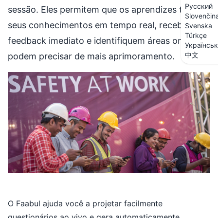
Русский
sessão. Eles permitem que os aprendizes testem
Slovenčin
seus conhecimentos em tempo real, recebam
Svenska
Türkçe
feedback imediato e identifiquem áreas onde
Українсь
中文
podem precisar de mais aprimoramento.
O Faabul ajuda você a projetar facilmente
questionários ao vivo e gera automaticamente