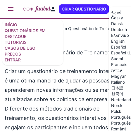
CRIAR QUESTIONÁRIO
PT (BR)
العربية
Česky
Dansk
INÍCIO
Casos de Uso
Como Criar um Questionário de Treinamento Inte
Deutsch
QUESTIONÁRIOS EM
Ελληνικά
DESTAQUE
English
TUTORIAIS
Español
CASOS DE USO
Como Criar um Questionário de Treinamento
Español (
PREÇOS
Suomi
ENTRAR
Interativo
Français
עברית
Criar um questionário de treinamento interativo
Magyar
é uma ótima maneira de ajudar as pessoas a
Italiano
日本語
aprenderem novas informações ou se manterem
한국어
atualizadas sobre as políticas da empresa.
Nederlan
Norsk
Diferente dos métodos tradicionais de
Polski
Português 
treinamento, os questionários interativos
Português 
engajam os participantes e incluem todos na
Română