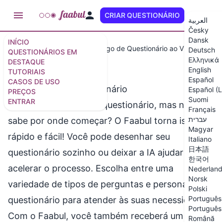
CRIAR QUESTIONÁRIO
PT (BR)
العربية
Česky
Dansk
INÍCIO
Tutoriais
Como Criar um Jogo de Questionário ao Vivo
Deutsch
QUESTIONÁRIOS EM
Ελληνικά
DESTAQUE
English
TUTORIAIS
Español
CASOS DE USO
Como Criar um Questionário
Español (
PREÇOS
Suomi
ENTRAR
Quer criar seu próprio questionário, mas não
Français
עברית
sabe por onde começar? O Faabul torna isso
Magyar
rápido e fácil! Você pode desenhar seu
Italiano
日本語
questionário sozinho ou deixar a IA ajudar a
한국어
acelerar o processo. Escolha entre uma
Nederlan
Norsk
variedade de tipos de perguntas e personalize o
Polski
Português 
questionário para atender às suas necessidades.
Português 
Com o Faabul, você também receberá um
Română