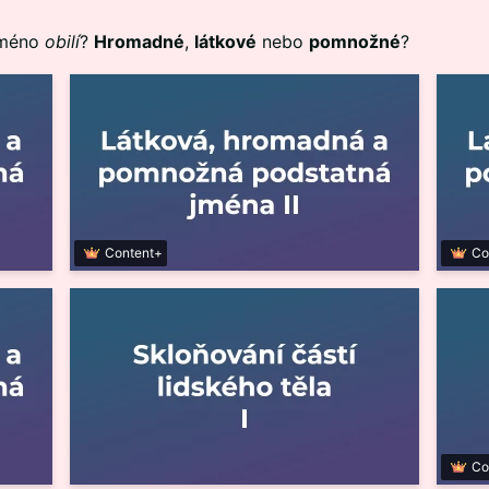
 jméno
obilí
?
Hromadné
,
látkové
nebo
pomnožné
?
Content+
Co
Co