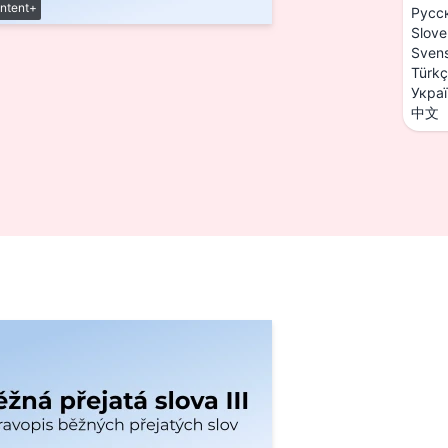
ntent+
Русс
Slove
Sven
Türk
Укра
中文