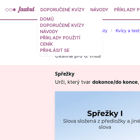
DOPORUČENÉ KVÍZY
NÁVODY
PŘÍKLADY P
DOMŮ
DOPORUČENÉ KVÍZY
Doporučené kvízy a testy
Kvízy a test
NÁVODY
PŘÍKLADY POUŽITÍ
CENÍK
PŘIHLÁSIT SE
Čeština pro 6. třídu
Spřežky
Urči, který tvar
dokonce/do konce