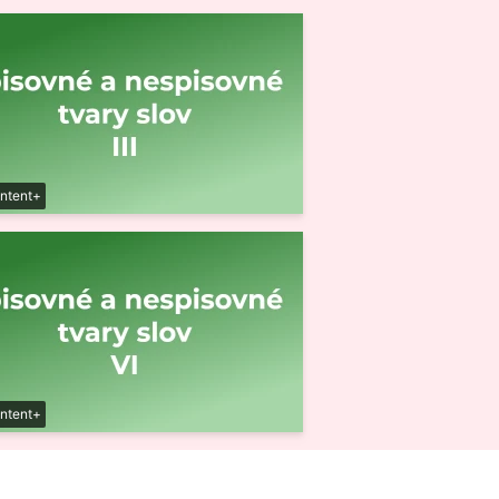
ntent+
ntent+