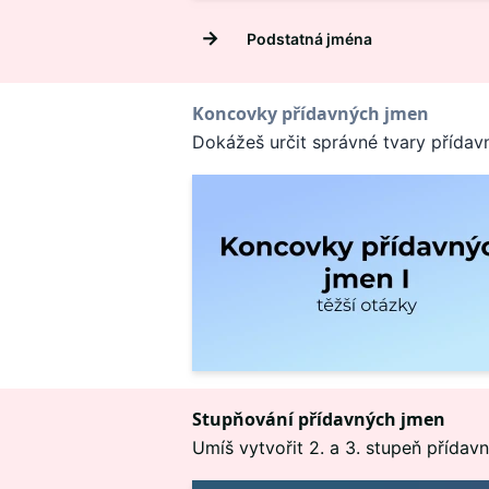
→
Podstatná jména
Koncovky přídavných jmen
Dokážeš určit správné tvary přída
Stupňování přídavných jmen
Umíš vytvořit 2. a 3. stupeň přída