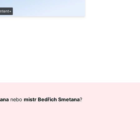
ntent+
tana
nebo
mistr Bedřich Smetana
?