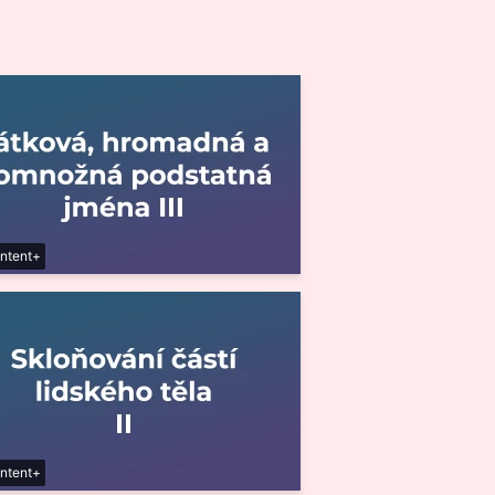
ntent+
ntent+