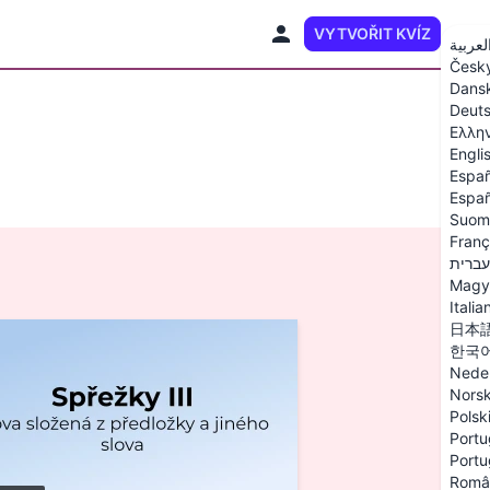
VYTVOŘIT KVÍZ
CS
لعربية
Česk
Dans
Deut
Ελλη
Engli
Españ
Españ
Suom
Franç
עברית
Magy
Italia
日本
한국
Nede
Nors
Polsk
Portu
Portu
Româ