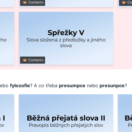
Content+
Co
Content+
ebo
fylozofie
? A co třeba
presumpce
nebo
presunpce
?