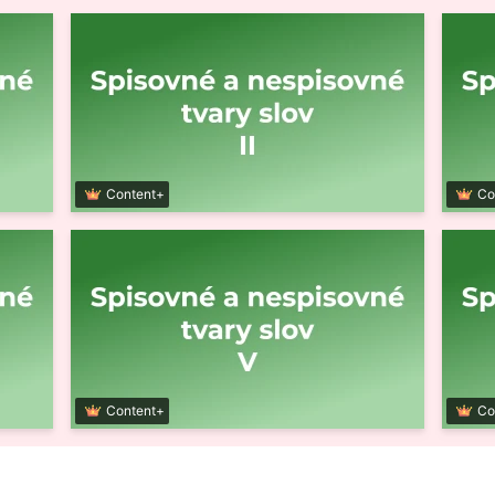
Content+
Co
Content+
Co