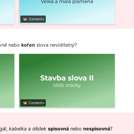
Content+
yně
nebo
kořen
slova
neviditelný
?
Content+
gál
,
kabelka
a
dědek
spisovná
nebo
nespisovná
?