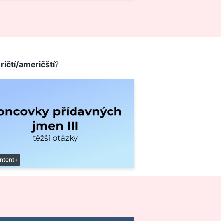
ičtí/američští
?
ntent+