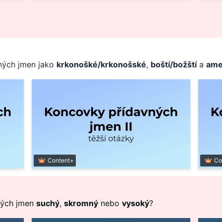
vných jmen jako
krkonošké/krkonošské
,
boští/božští
a
amer
Content+
Co
vných jmen
suchý
,
skromný
nebo
vysoký
?