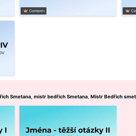
Content+
Co
řich Smetana
,
mistr bedřich Smetana
,
Mistr Bedřich sme