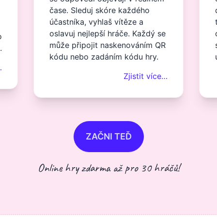
čase. Sleduj skóre každého
účastníka, vyhlaš vítěze a
oslavuj nejlepší hráče. Každý se
o
může připojit naskenováním QR
.
kódu nebo zadáním kódu hry.
…
Zjistit více…
ZAČNI TEĎ
Online hry zdarma až pro 30 hráčů!