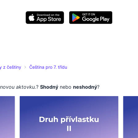
y z češtiny
Čeština pro 7. třídu
novou aktovku.
?
Shodný
nebo
neshodný
?