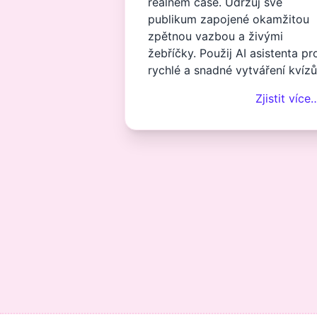
reálném čase. Udržuj své
publikum zapojené okamžitou
zpětnou vazbou a živými
žebříčky. Použij AI asistenta pr
rychlé a snadné vytváření kvízů
Zjistit více