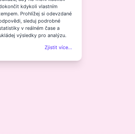
dokončit kdykoli vlastním
tempem. Prohlížej si odevzdané
odpovědi, sleduj podrobné
statistiky v reálném čase a
ukládej výsledky pro analýzu.
Zjistit více…