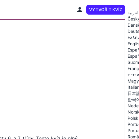
VYTVOŘIT KVÍZ
CS
لعربية
Česk
Dans
Deut
Ελλη
Engli
Españ
Españ
Suom
Franç
עברית
Magy
Italia
日本
한국
Nede
Nors
Polsk
Portu
Portu
Româ
y 6. a 7. třídy. Tento kvíz je plný