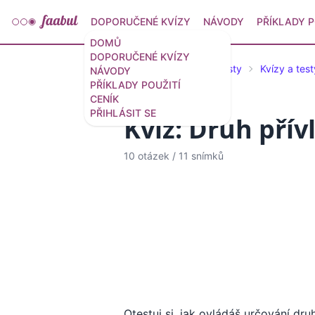
DOPORUČENÉ KVÍZY
NÁVODY
PŘÍKLADY P
DOMŮ
DOPORUČENÉ KVÍZY
Doporučené kvízy a testy
Kvízy a test
NÁVODY
PŘÍKLADY POUŽITÍ
CENÍK
PŘIHLÁSIT SE
Kvíz: Druh přív
10 otázek
/
11 snímků
Otestuj si, jak ovládáš určování druh