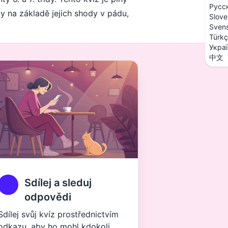
Русс
y na základě jejich shody v pádu,
Slove
Sven
Türk
Укра
中文
Sdílej a sleduj
odpovědi
Sdílej svůj kvíz prostřednictvím
odkazu, aby ho mohl kdokoli