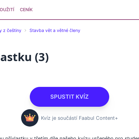
OUŽITÍ
CENÍK
y z češtiny
Stavba vět a větné členy
lastku (3)
SPUSTIT KVÍZ
Kvíz je součástí Faabul Content+
u přívlastku v třetím díle našeho kvízu určeného pro student