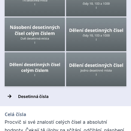
→
Desetinná čísla
Celá čísla
Procvič si své znalostí celých čísel a absolutní
hodnoty. Čekají tě úlohy na sčítání, odčítání, násobení