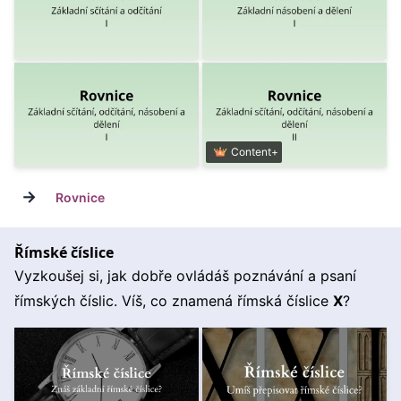
Content+
→
Rovnice
Římské číslice
Vyzkoušej si, jak dobře ovládáš poznávání a psaní
římských číslic. Víš, co znamená římská číslice
X
?