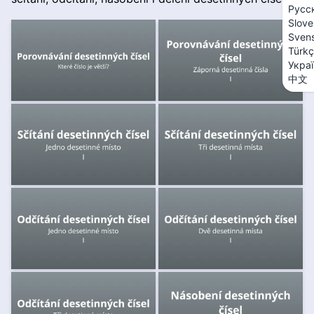
Русс
Slove
Sven
Türk
Укра
中文