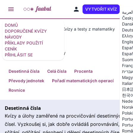
VYTVOŘIT KVÍZ
CS
لعربية
Česk
Dans
DOMŮ
Doporučené kvízy a testy
Kvízy a testy z matematiky
Deut
DOPORUČENÉ KVÍZY
Ελλη
NÁVODY
Engli
PŘÍKLADY POUŽITÍ
Españ
CENÍK
Kvízy a testy z matematiky
Españ
PŘIHLÁSIT SE
Suom
Franç
Desetinná čísla
Celá čísla
Procenta
עברית
Magy
Převody jednotek
Pořadí matematických operací
Italia
日本
Rovnice
한국
Nede
Nors
Desetinná čísla
Polsk
Kvízy a úlohy zaměřené na procvičování desetinných
Portu
čísel. Vyzkoušej si, jak dobře ovládáš porovnávání,
Portu
Româ
sčítání, odčítání, násobení i dělení desetinných čísel.