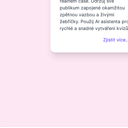
reálném čase. Udržuj své
publikum zapojené okamžitou
zpětnou vazbou a živými
žebříčky. Použij AI asistenta pr
rychlé a snadné vytváření kvízů
Zjistit více