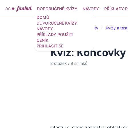
DOPORUČENÉ KVÍZY
NÁVODY
PŘÍKLADY P
DOMŮ
DOPORUČENÉ KVÍZY
Doporučené kvízy a testy
Kvízy a test
NÁVODY
PŘÍKLADY POUŽITÍ
CENÍK
PŘIHLÁSIT SE
Kvíz: Koncovky 
8 otázek
/
9 snímků
Otestuj si svoje znalosti v oblast