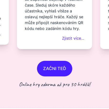
čase. Sleduj skóre každého
účastníka, vyhlaš vítěze a
oslavuj nejlepší hráče. Každý se
o
může připojit naskenováním QR
.
kódu nebo zadáním kódu hry.
…
Zjistit více…
ZAČNI TEĎ
Online hry zdarma až pro 30 hráčů!