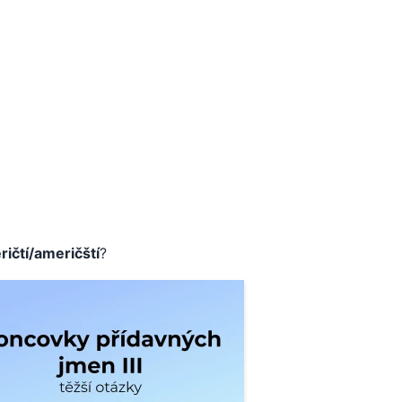
ičtí/američští
?