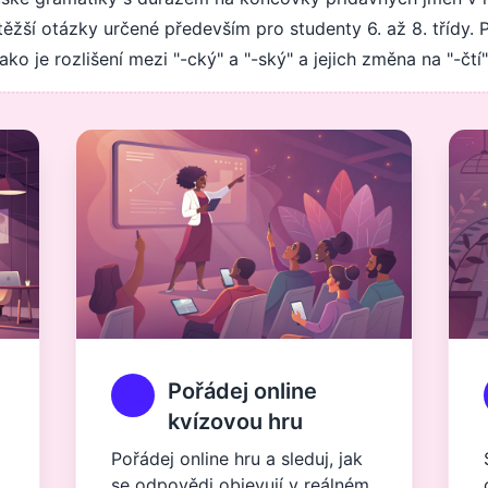
těžší otázky určené především pro studenty 6. až 8. třídy. 
ko je rozlišení mezi "-cký" a "-ský" a jejich změna na "-čtí"
Pořádej online
kvízovou hru
Pořádej online hru a sleduj, jak
se odpovědi objevují v reálném