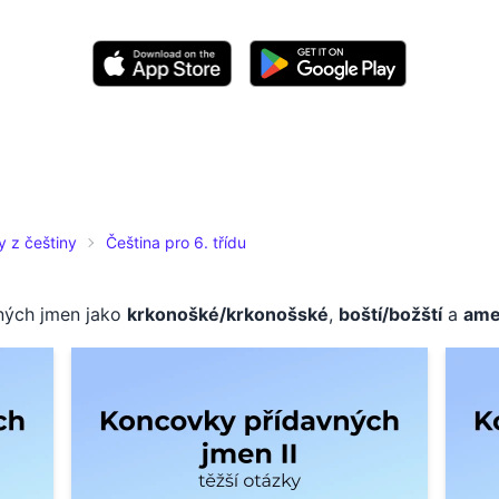
y z češtiny
Čeština pro 6. třídu
vných jmen jako
krkonošké/krkonošské
,
boští/božští
a
amer