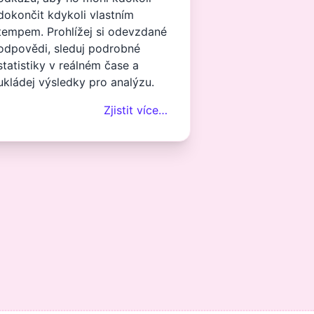
dokončit kdykoli vlastním
tempem. Prohlížej si odevzdané
odpovědi, sleduj podrobné
statistiky v reálném čase a
ukládej výsledky pro analýzu.
Zjistit více…