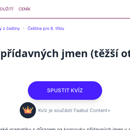
OUŽITÍ
CENÍK
y z češtiny
Čeština pro 8. třídu
přídavných jmen (těžší ot
SPUSTIT KVÍZ
Kvíz je součástí Faabul Content+
i české gramatiky s důrazem na koncovky přídavných jmen v