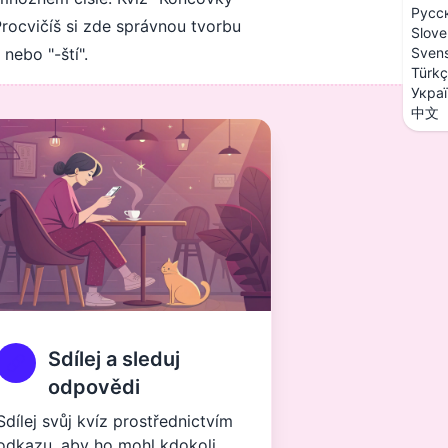
Русс
Procvičíš si zde správnou tvorbu
Slove
 nebo "-ští".
Sven
Türk
Укра
中文
Sdílej a sleduj
odpovědi
Sdílej svůj kvíz prostřednictvím
odkazu, aby ho mohl kdokoli