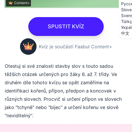
Content+
Русс
Slove
Sven
Türk
SPUSTIT KVÍZ
Укра
中文
Kvíz je součástí Faabul Content+
Otestuj si své znalosti stavby slov s touto sadou
těžších otázek určených pro žáky 6. až 7. třídy. Ve
druhém díle tohoto kvízu se opět zaměříme na
identifikaci kořenů, přípon, předpon a koncovek v
různých slovech. Procvič si určení přípon ve slovech
jako "tchyně" nebo "bijec" a určení kořenu ve slově
"neviditelný".