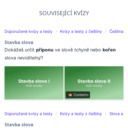
SOUVISEJÍCÍ KVÍZY
Doporučené kvízy a testy
Kvízy a testy z češtiny
Čeština pr
Stavba slova
Dokážeš určit
příponu
ve slově
tchyně
nebo
kořen
slova
neviditelný
?
Content+
Doporučené kvízy a testy
Kvízy a testy z češtiny
Slova a j
Stavba slova