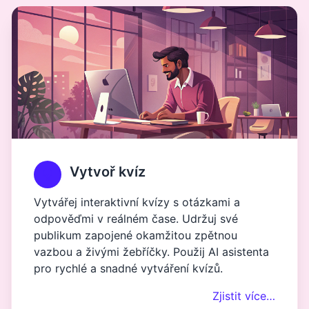
Vytvoř kvíz
Vytvářej interaktivní kvízy s otázkami a
odpověďmi v reálném čase. Udržuj své
publikum zapojené okamžitou zpětnou
vazbou a živými žebříčky. Použij AI asistenta
pro rychlé a snadné vytváření kvízů.
Zjistit více…