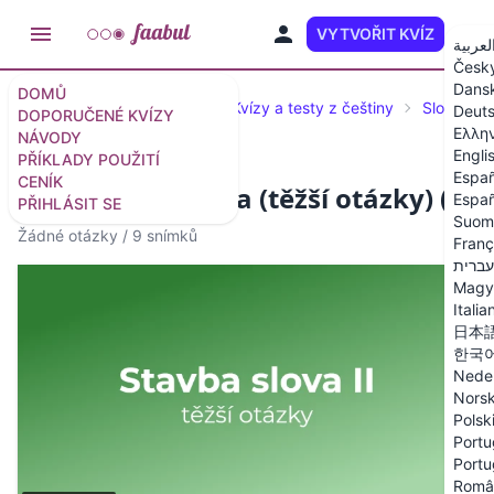
VYTVOŘIT KVÍZ
CS
لعربية
Česk
Dans
DOMŮ
Doporučené kvízy a testy
Kvízy a testy z češtiny
Slova a j
Deut
DOPORUČENÉ KVÍZY
Ελλη
NÁVODY
Engli
PŘÍKLADY POUŽITÍ
Españ
CENÍK
Kvíz: Stavba slova (těžší otázky) (2)
Españ
PŘIHLÁSIT SE
Suom
Žádné otázky
/
9 snímků
Franç
עברית
Magy
Italia
日本
한국
Nede
Nors
Polsk
Portu
Portu
Româ