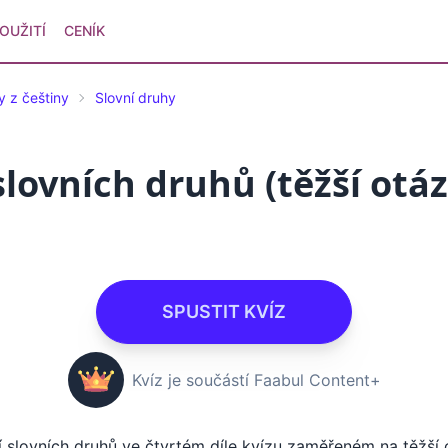
OUŽITÍ
CENÍK
y z češtiny
Slovní druhy
slovních druhů (těžší otáz
SPUSTIT KVÍZ
Kvíz je součástí Faabul Content+
í slovních druhů ve čtvrtém díle kvízu zaměřeném na těžší 