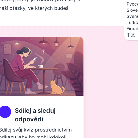
Русс
řináší otázky, ve kterých budeš
Slove
Sven
Türk
Укра
中文
Sdílej a sleduj
odpovědi
Sdílej svůj kvíz prostřednictvím
odkazu, aby ho mohl kdokoli