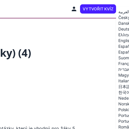
VYTVOŘIT KVÍZ
CS
لعربية
Česk
Dans
Deut
Ελλη
Engli
Españ
ky) (4)
Españ
Suom
Franç
עברית
Magy
Italia
日本
한국
Nede
Nors
Polsk
Portu
Portu
Româ
otázky, který je vhodný pro žáky 5.