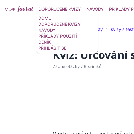
DOPORUČENÉ KVÍZY
NÁVODY
PŘÍKLADY P
DOMŮ
DOPORUČENÉ KVÍZY
Doporučené kvízy a testy
Kvízy a test
NÁVODY
PŘÍKLADY POUŽITÍ
CENÍK
PŘIHLÁSIT SE
Kvíz: Určování 
Žádné otázky
/
8 snímků
Otestuj si své schopnosti v určován