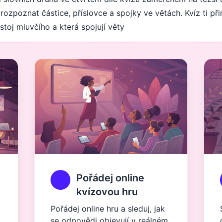
eš rozpoznat částice, příslovce a spojky ve větách. Kvíz ti p
ostoj mluvčího a která spojují věty
Pořádej online
kvízovou hru
Pořádej online hru a sleduj, jak
se odpovědi objevují v reálném