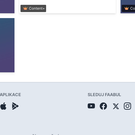
Content+
Co
APLIKACE
SLEDUJ FAABUL