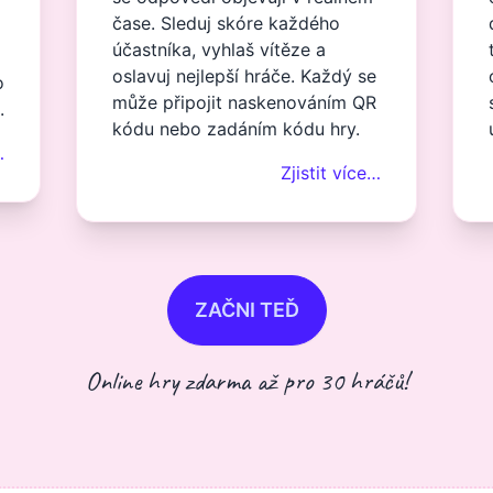
čase. Sleduj skóre každého
účastníka, vyhlaš vítěze a
oslavuj nejlepší hráče. Každý se
o
může připojit naskenováním QR
.
kódu nebo zadáním kódu hry.
…
Zjistit více…
ZAČNI TEĎ
Online hry zdarma až pro 30 hráčů!