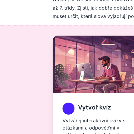
až 7. třídy. Zjisti, jak dobře dokáž
muset určit, která slova vyjadřují p
Vytvoř kvíz
Vytvářej interaktivní kvízy s
otázkami a odpověďmi v