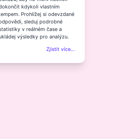
dokončit kdykoli vlastním
tempem. Prohlížej si odevzdané
odpovědi, sleduj podrobné
statistiky v reálném čase a
ukládej výsledky pro analýzu.
Zjistit více…