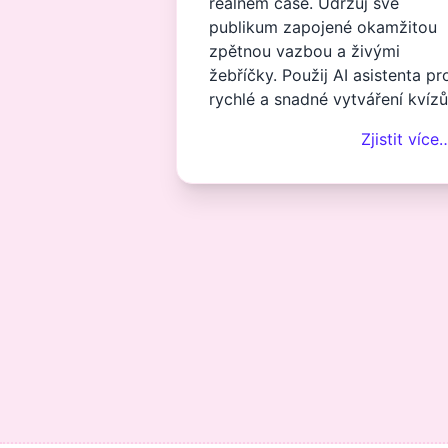
reálném čase. Udržuj své
publikum zapojené okamžitou
zpětnou vazbou a živými
žebříčky. Použij AI asistenta pr
rychlé a snadné vytváření kvízů
Zjistit více