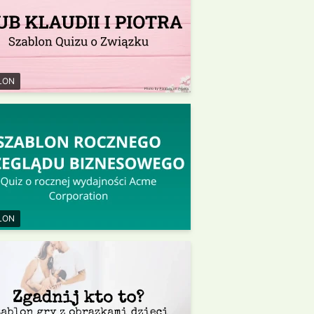
LON
LON