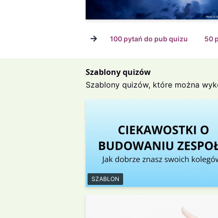
→
100 pytań do pub quizu
50 
Szablony quizów
Szablony quizów, które można wyk
SZABLON