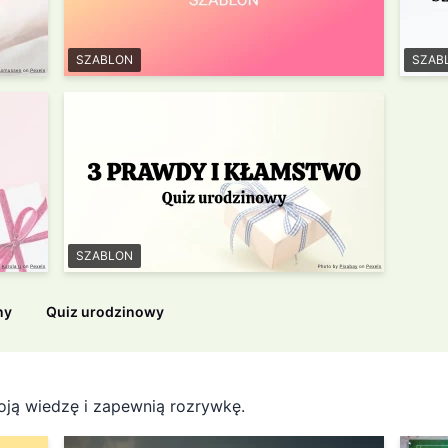
SZABLON
SZAB
SZABLON
ny
Quiz urodzinowy
ją wiedzę i zapewnią rozrywkę.