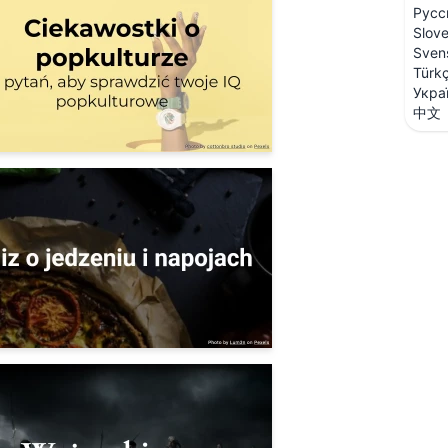
Русс
Slov
Sven
Türk
Укра
中文