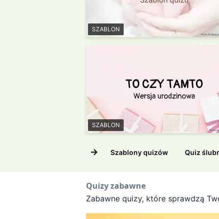
SZABLON
SZABLON
→
Szablony quizów
Quiz ślub
Quizy zabawne
Zabawne quizy, które sprawdzą Two