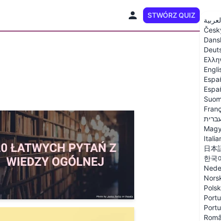
STWÓRZ QUIZ
PL
لعربية
Česk
Dans
Deut
Ελλη
Engli
Espa
Españ
Suom
Franç
ברית
Magy
Itali
日本
한국
Nede
Nors
Polsk
Portu
Portu
Rom