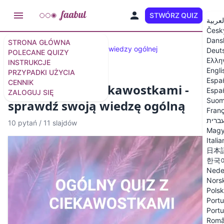
STWÓRZ QUIZ
PL
لعربية
Česk
Dans
STRONA GŁÓWNA
Wybrane quizy
50 pytań z wiedzy ogólnej
Deut
POLECANE QUIZY
Ελλη
INSTRUKCJE
Engli
PRZYPADKI UŻYCIA
Espa
CENNIK
Ogólny quiz z ciekawostkami -
Españ
ZALOGUJ SIĘ
Suom
sprawdź swoją wiedzę ogólną
Franç
ברית
10 pytań
/
11 slajdów
Magy
Itali
日本
한국
Nede
Nors
Polsk
Portu
Portu
Rom