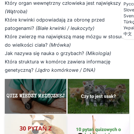
Który organ wewnętrzny człowieka jest największy?
Русс
Slov
(Wątroba)
Sven
Które krwinki odpowiadają za obronę przed
Türk
patogenami?
(Białe krwinki / leukocyty)
Укра
中文
Które zwierzę ma największą masę mózgu w stosunku
do wielkości ciała?
(Mrówka)
Jak nazywa się nauka o grzybach?
(Mikologia)
Która struktura w komórce zawiera informację
genetyczną?
(Jądro komórkowe / DNA)