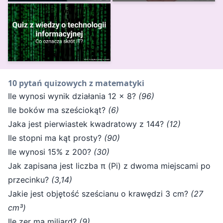
10 pytań quizowych z matematyki
Ile wynosi wynik działania 12 × 8?
(96)
Ile boków ma sześciokąt?
(6)
Jaka jest pierwiastek kwadratowy z 144?
(12)
Ile stopni ma kąt prosty?
(90)
Ile wynosi 15% z 200?
(30)
Jak zapisana jest liczba π (Pi) z dwoma miejscami po
przecinku?
(3,14)
Jakie jest objętość sześcianu o krawędzi 3 cm?
(27
cm³)
Ile zer ma miliard?
(9)