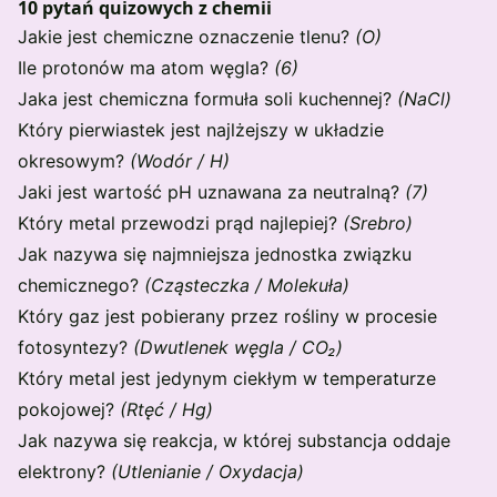
10 pytań quizowych z chemii
Jakie jest chemiczne oznaczenie tlenu?
(O)
Ile protonów ma atom węgla?
(6)
Jaka jest chemiczna formuła soli kuchennej?
(NaCl)
Który pierwiastek jest najlżejszy w układzie
okresowym?
(Wodór / H)
Jaki jest wartość pH uznawana za neutralną?
(7)
Który metal przewodzi prąd najlepiej?
(Srebro)
Jak nazywa się najmniejsza jednostka związku
chemicznego?
(Cząsteczka / Molekuła)
Który gaz jest pobierany przez rośliny w procesie
fotosyntezy?
(Dwutlenek węgla / CO₂)
Który metal jest jedynym ciekłym w temperaturze
pokojowej?
(Rtęć / Hg)
Jak nazywa się reakcja, w której substancja oddaje
elektrony?
(Utlenianie / Oxydacja)