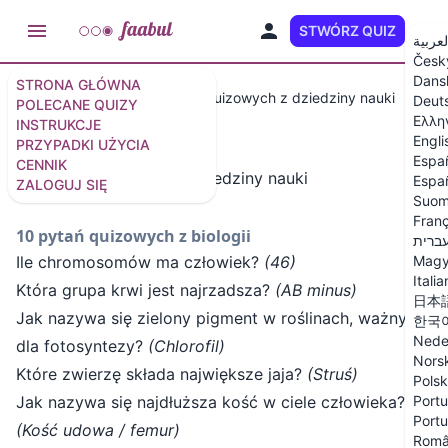
STWÓRZ QUIZ
PL
لعربية
Česk
Dans
STRONA GŁÓWNA
Wybrane quizy
50 pytań quizowych z dziedziny nauki
Deut
POLECANE QUIZY
Ελλη
INSTRUKCJE
Engli
PRZYPADKI UŻYCIA
Espa
CENNIK
50 pytań quizowych z dziedziny nauki
Españ
ZALOGUJ SIĘ
Suom
Franç
10 pytań quizowych z biologii
ברית
Ile chromosomów ma człowiek?
(46)
Magy
Itali
Która grupa krwi jest najrzadsza?
(AB minus)
日本
Jak nazywa się zielony pigment w roślinach, ważny
한국
Nede
dla fotosyntezy?
(Chlorofil)
Nors
Które zwierzę składa największe jaja?
(Struś)
Polsk
Jak nazywa się najdłuższa kość w ciele człowieka?
Portu
Portu
(Kość udowa / femur)
Rom