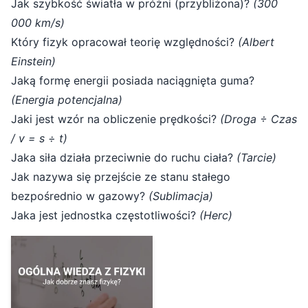
Jak szybkość światła w próżni (przybliżona)?
(300
000 km/s)
Który fizyk opracował teorię względności?
(Albert
Einstein)
Jaką formę energii posiada naciągnięta guma?
(Energia potencjalna)
Jaki jest wzór na obliczenie prędkości?
(Droga ÷ Czas
/ v = s ÷ t)
Jaka siła działa przeciwnie do ruchu ciała?
(Tarcie)
Jak nazywa się przejście ze stanu stałego
bezpośrednio w gazowy?
(Sublimacja)
Jaka jest jednostka częstotliwości?
(Herc)