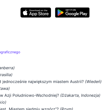
ograficznego
anberra)
rasília)
est jednocześnie największym miastem Austrii?
(Wiedeń)
tawa)
h w Azji Południowo-Wschodniej?
(Dżakarta, Indonezja)
kio)
 jest „Miastem siedmiu wzgórz”?
(Rzym)