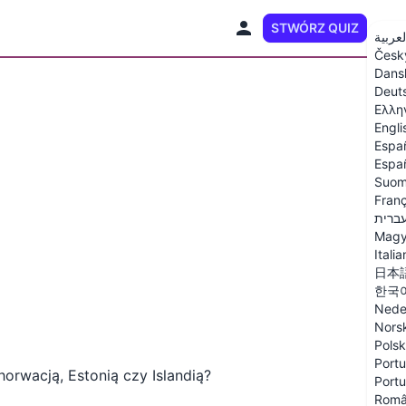
STWÓRZ QUIZ
PL
لعربية
Česk
Dans
Deut
Ελλη
Engli
Espa
Españ
Suom
Franç
ברית
Magy
Itali
日本
한국
Nede
Nors
Polsk
Portu
horwacją, Estonią czy Islandią?
Portu
Rom