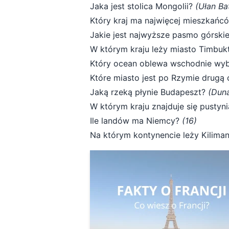
Jaka jest stolica Mongolii?
(Ułan Ba
Który kraj ma najwięcej mieszkań
Jakie jest najwyższe pasmo górski
W którym kraju leży miasto Timbu
Który ocean oblewa wschodnie wyb
Które miasto jest po Rzymie drugą
Jaką rzeką płynie Budapeszt?
(Duna
W którym kraju znajduje się pusty
Ile landów ma Niemcy?
(16)
Na którym kontynencie leży Kilim