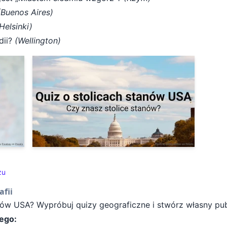
(Buenos Aires)
Helsinki)
dii?
(Wellington)
zu
afii
nów USA? Wypróbuj quizy geograficzne i stwórz własny pub
nego: