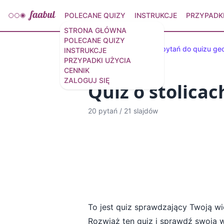
POLECANE QUIZY
INSTRUKCJE
PRZYPADKI
STRONA GŁÓWNA
POLECANE QUIZY
Wybrane quizy
30 pytań do quizu ge
INSTRUKCJE
PRZYPADKI UŻYCIA
CENNIK
ZALOGUJ SIĘ
Quiz o stolicac
20 pytań
/
21 slajdów
To jest quiz sprawdzający Twoją wie
Rozwiąż ten quiz i sprawdź swoją w