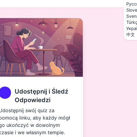
Русс
Slov
Sven
Türk
Укра
中文
Udostępnij i Śledź
Odpowiedzi
Udostępnij swój quiz za
pomocą linku, aby każdy mógł
go ukończyć w dowolnym
czasie i we własnym tempie.