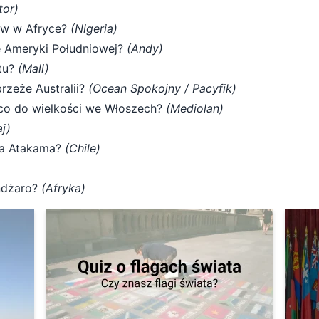
tor)
ców w Afryce?
(Nigeria)
e Ameryki Południowej?
(Andy)
ktu?
(Mali)
rzeże Australii?
(Ocean Spokojny / Pacyfik)
 co do wielkości we Włoszech?
(Mediolan)
j)
nia Atakama?
(Chile)
andżaro?
(Afryka)