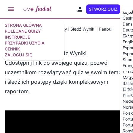
STWÓRZ QUIZ
PL
لعربية
Česk
Dans
STRONA GŁÓWNA
Instrukcje
Udostępniaj Quizy i Śledź Wyniki | Faabul
Deut
POLECANE QUIZY
Ελλη
INSTRUKCJE
Engli
PRZYPADKI UŻYCIA
Espa
CENNIK
Udostępniaj Quizy i Śledź Wyniki
Españ
ZALOGUJ SIĘ
Suom
Udostępnij link do swojego quizu, pozwól
Franç
ברית
uczestnikom rozwiązywać quiz w swoim tempie
Magy
i śledź ich postępy dzięki kompleksowym
Itali
日本
raportom.
한국
Nede
Nors
Polsk
Portu
Portu
Rom