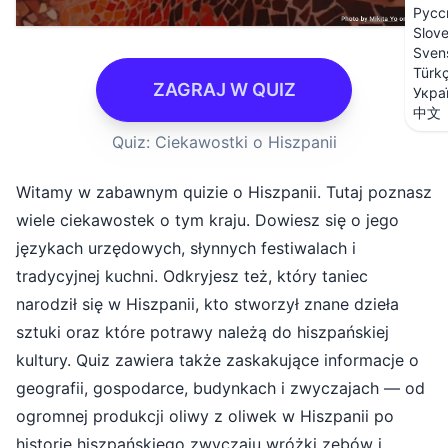
Русс
Slov
Sven
Türk
ZAGRAJ W QUIZ
Укра
中文
Quiz: Ciekawostki o Hiszpanii
Witamy w zabawnym quizie o Hiszpanii. Tutaj poznasz
wiele ciekawostek o tym kraju. Dowiesz się o jego
językach urzędowych, słynnych festiwalach i
tradycyjnej kuchni. Odkryjesz też, który taniec
narodził się w Hiszpanii, kto stworzył znane dzieła
sztuki oraz które potrawy należą do hiszpańskiej
kultury. Quiz zawiera także zaskakujące informacje o
geografii, gospodarce, budynkach i zwyczajach — od
ogromnej produkcji oliwy z oliwek w Hiszpanii po
historię hiszpańskiego zwyczaju wróżki zębów i