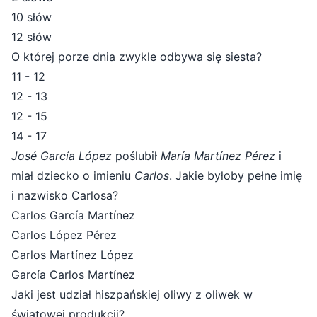
10 słów
12 słów
O której porze dnia zwykle odbywa się siesta?
11 - 12
12 - 13
12 - 15
14 - 17
José García López
poślubił
María Martínez Pérez
i
miał dziecko o imieniu
Carlos
. Jakie byłoby pełne imię
i nazwisko Carlosa?
Carlos García Martínez
Carlos López Pérez
Carlos Martínez López
García Carlos Martínez
Jaki jest udział hiszpańskiej oliwy z oliwek w
światowej produkcji?