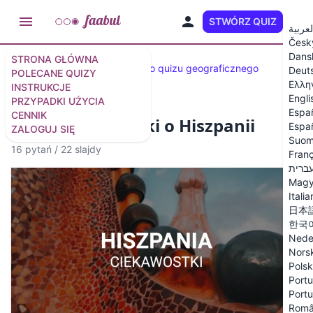
STWÓRZ QUIZ
PL
لعربية
Česk
Dans
STRONA GŁÓWNA
Wybrane quizy
30 pytań do quizu geograficznego
Deut
POLECANE QUIZY
Ελλη
INSTRUKCJE
Engli
PRZYPADKI UŻYCIA
Espa
CENNIK
Quiz: Ciekawostki o Hiszpanii
Españ
ZALOGUJ SIĘ
Suom
16 pytań
/
22 slajdy
Franç
ברית
Magy
Itali
日本
한국
Nede
Nors
Polsk
Portu
Portu
Rom