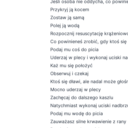
Jeśli osoba nie oddycha, co powini
Przykryj ją kocem
Zostaw ją samą
Polej ją wodą
Rozpocznij resuscytację krążenio
Co powinieneś zrobić, gdy ktoś się
Podaj mu coś do picia
Uderzaj w plecy i wykonaj uciski n
Każ mu się położyć
Obserwuj i czekaj
Ktoś się dławi, ale nadal może gło
Mocno uderzaj w plecy
Zachęcaj do dalszego kaszlu
Natychmiast wykonaj uciski nadbrz
Podaj mu wodę do picia
Zauważasz silne krwawienie z rany