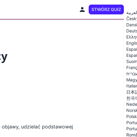
STWÓRZ QUIZ
PL
لعربية
Česk
Dans
Deut
Ελλη
Engli
Espa
cy
Españ
Suom
Franç
ברית
Magy
Itali
日本
한국
Nede
Nors
Polsk
Portu
 objawy, udzielać podstawowej
Portu
Rom