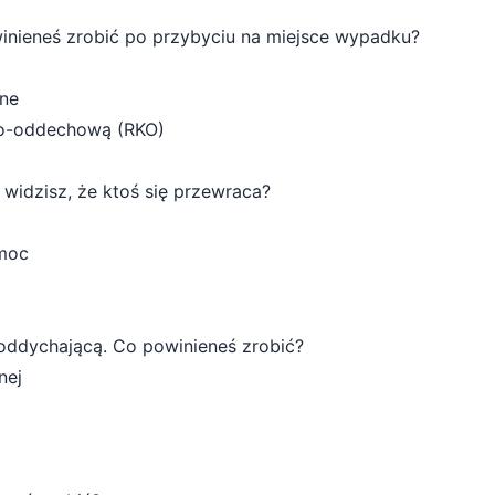
winieneś zrobić po przybyciu na miejsce wypadku?
zne
wo-oddechową (RKO)
i widzisz, że ktoś się przewraca?
omoc
 oddychającą. Co powinieneś zrobić?
nej