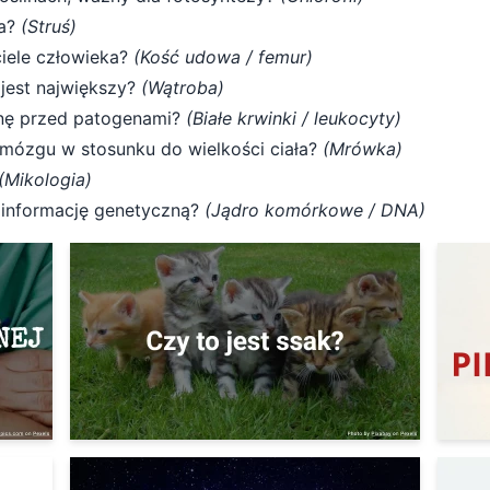
ja?
(Struś)
ciele człowieka?
(Kość udowa / femur)
jest największy?
(Wątroba)
onę przed patogenami?
(Białe krwinki / leukocyty)
mózgu w stosunku do wielkości ciała?
(Mrówka)
(Mikologia)
 informację genetyczną?
(Jądro komórkowe / DNA)