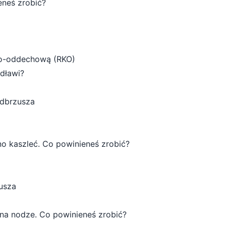
eneś zrobić?
wo-oddechową (RKO)
 dławi?
adbrzusza
śno kaszleć. Co powinieneś zrobić?
usza
 na nodze. Co powinieneś zrobić?