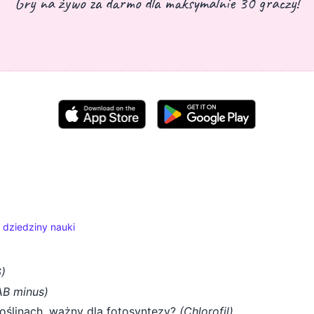
Gry na żywo za darmo dla maksymalnie 30 graczy!
 dziedziny nauki
)
AB minus)
oślinach, ważny dla fotosyntezy?
(Chlorofil)