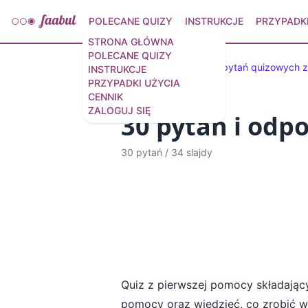
POLECANE QUIZY
INSTRUKCJE
PRZYPADKI
STRONA GŁÓWNA
POLECANE QUIZY
Wybrane quizy
50 pytań quizowych z
INSTRUKCJE
PRZYPADKI UŻYCIA
CENNIK
ZALOGUJ SIĘ
30 pytań i odp
30 pytań
/
34 slajdy
Quiz z pierwszej pomocy składają
pomocy oraz wiedzieć, co zrobić w p