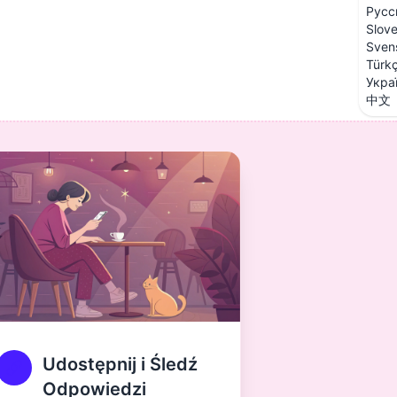
Русс
Slov
Sven
Türk
Укра
中文
Udostępnij i Śledź
Odpowiedzi