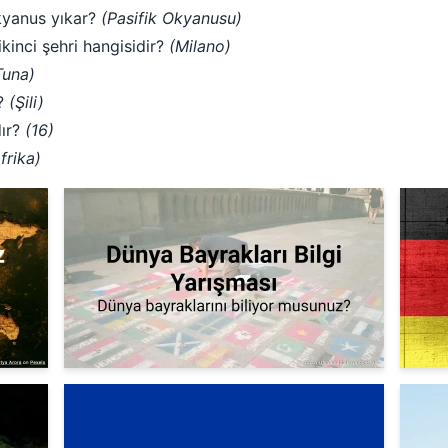
okyanus yıkar?
(Pasifik Okyanusu)
kinci şehri hangisidir?
(Milano)
Tuna)
r?
(Şili)
dır?
(16)
frika)