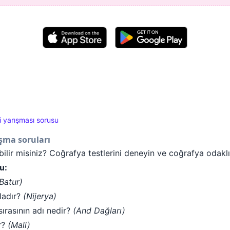
i yarışması sorusu
şma soruları
bilir misiniz? Coğrafya testlerini deneyin ve coğrafya odaklı
u:
Batur)
ladır?
(Nijerya)
ırasının adı nedir?
(And Dağları)
r?
(Mali)