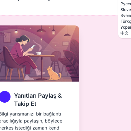
Русс
Slove
Sven
Türk
Укра
中文
Yanıtları Paylaş &
Takip Et
Bilgi yarışmanızı bir bağlantı
aracılığıyla paylaşın, böylece
herkes istediği zaman kendi