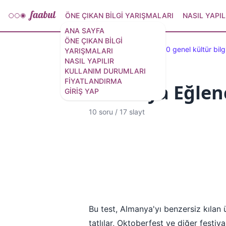
ÖNE ÇIKAN BILGI YARIŞMALARI
NASIL YAPIL
ANA SAYFA
ÖNE ÇIKAN BILGI
Öne çıkan testler
100 genel kültür bilg
YARIŞMALARI
NASIL YAPILIR
KULLANIM DURUMLARI
FIYATLANDIRMA
Almanya Eğlence
GIRIŞ YAP
10 soru
/
17 slayt
Bu test, Almanya'yı benzersiz kılan ün
tatlılar, Oktoberfest ve diğer festiv