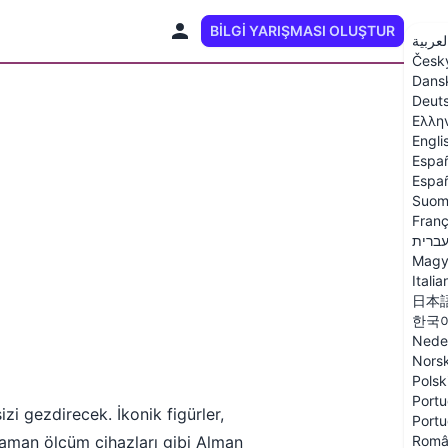
BILGI YARIŞMASI OLUŞTUR
TR
لعربية
Česk
Dans
Deut
Ελλη
Engli
Espa
Españ
Suom
Franç
ברית
Magy
Italia
日本
한국
Nede
Nors
Polsk
Portu
izi gezdirecek. İkonik figürler,
Portu
, zaman ölçüm cihazları gibi Alman
Româ