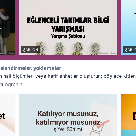
ŞABLON
ŞABL
elendirmeler, yoklamalar
h hali ölçümleri veya hafif anketler oluşturun; böylece kitleni
ni öğrenin.