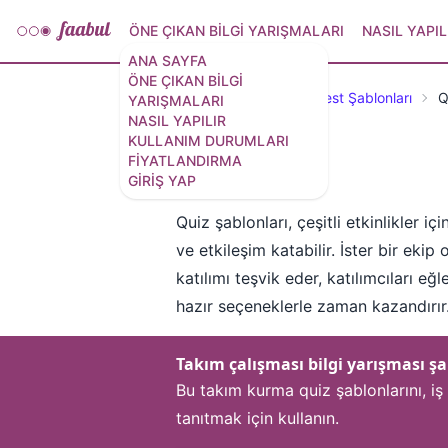
ÖNE ÇIKAN BILGI YARIŞMALARI
NASIL YAPIL
ANA SAYFA
ÖNE ÇIKAN BILGI
Öne Çıkan Testler ve Test Şablonları
Q
YARIŞMALARI
NASIL YAPILIR
KULLANIM DURUMLARI
FIYATLANDIRMA
Quiz şablonları
GIRIŞ YAP
Quiz şablonları, çeşitli etkinlikler 
ve etkileşim katabilir. İster bir ekip 
katılımı teşvik eder, katılımcıları eğ
hazır seçeneklerle zaman kazandırır
Takım çalışması bilgi yarışması ş
Bu takım kurma quiz şablonlarını, iş 
tanıtmak için kullanın.