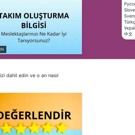
Русс
Slove
Sven
Türk
Укра
中文
ON
zi dahil edin ve o an nasıl