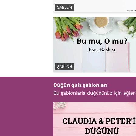
ŞABLON
ŞABLON
Düğün quiz şablonları
Bu şablonlarla düğününüz için eğlenc