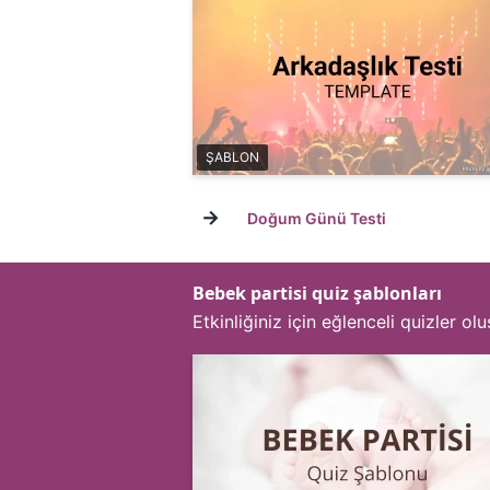
ŞABLON
→
Doğum Günü Testi
Bebek partisi quiz şablonları
Etkinliğiniz için eğlenceli quizler o