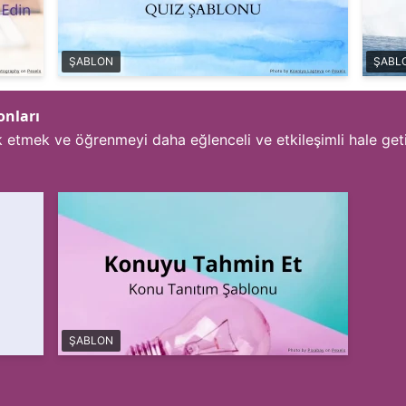
ŞABLON
ŞABL
onları
k etmek ve öğrenmeyi daha eğlenceli ve etkileşimli hale geti
ŞABLON