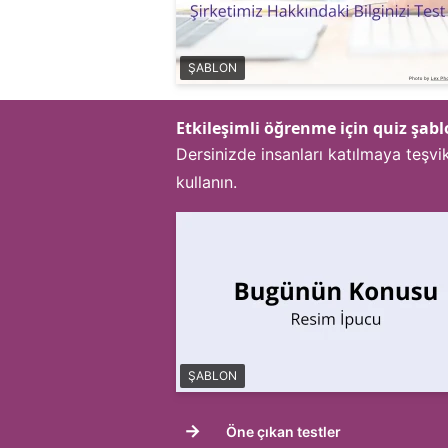
ŞABLON
Etkileşimli öğrenme için quiz şabl
Dersinizde insanları katılmaya teşvi
kullanın.
ŞABLON
→
Öne çıkan testler