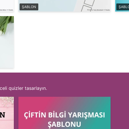
ŞABLON
ŞABL
eli quizler tasarlayın.