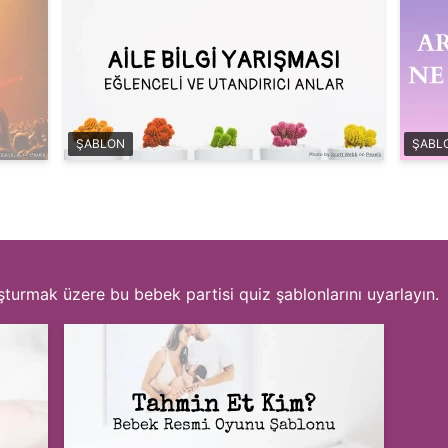
ŞABLON
ŞABL
luşturmak üzere bu bebek partisi quiz şablonlarını uyarlayın.