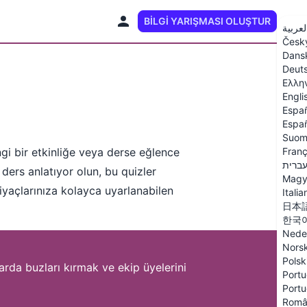
BILGI YARIŞMASI OLUŞTUR
TR
لعربية
Česk
Dans
Deut
Ελλη
Engli
Espa
Españ
Suom
angi bir etkinliğe veya derse eğlence
Franç
ברית
r ders anlatıyor olun, bu quizler
Magy
htiyaçlarınıza kolayca uyarlanabilen
Italia
日本
한국
Nede
Nors
Polsk
larda buzları kırmak ve ekip üyelerini
Portu
Portu
Româ