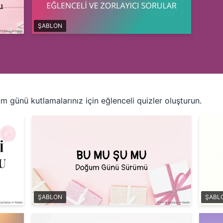
ŞABLON
m günü kutlamalarınız için eğlenceli quizler oluşturun.
ŞABLON
ŞABL