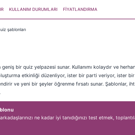
IR
KULLANIM DURUMLARI
FIYATLANDIRMA
uiz şablonları
için geniş bir quiz yelpazesi sunar. Kullanımı kolaydır ve herh
oluşturma etkinliği düzenliyor, ister bir parti veriyor, ister bi
lendirir ve yeni bir şeyler öğrenme fırsatı sunar. Şablonlar, i
.
ablonu
arkadaşlarınızı ne kadar iyi tanıdığınızı test etmek, toplantı