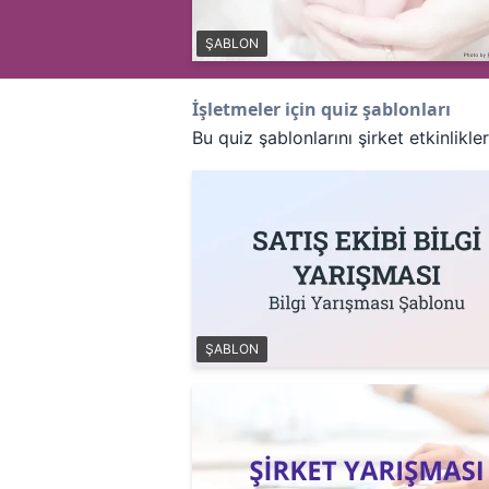
ŞABLON
İşletmeler için quiz şablonları
Bu quiz şablonlarını şirket etkinlikle
ŞABLON