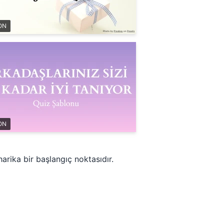
ON
ON
arika bir başlangıç noktasıdır.