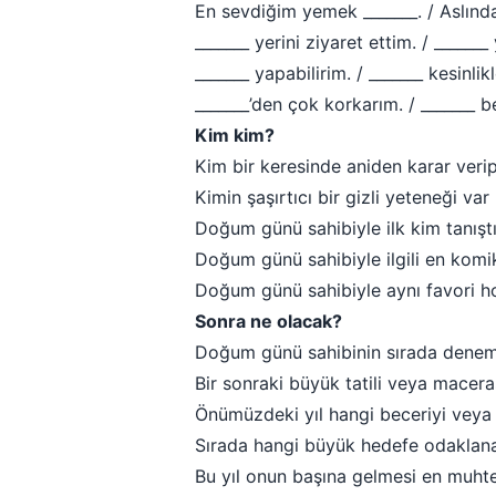
En sevdiğim yemek _______. / Aslınd
_______ yerini ziyaret ettim. / ______
_______ yapabilirim. / _______ kesinl
_______’den çok korkarım. / _______ b
Kim kim?
Kim bir keresinde aniden karar verip 
Kimin şaşırtıcı bir gizli yeteneği va
Doğum günü sahibiyle ilk kim tanıştı
Doğum günü sahibiyle ilgili en komi
Doğum günü sahibiyle aynı favori ho
Sonra ne olacak?
Doğum günü sahibinin sırada denem
Bir sonraki büyük tatili veya macer
Önümüzdeki yıl hangi beceriyi veya 
Sırada hangi büyük hedefe odaklanac
Bu yıl onun başına gelmesi en muh