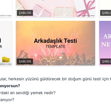
ŞABLON
ŞABL
ŞABLON
ŞABL
lar, herkesin yüzünü güldürecek bir doğum günü testi için h
tanıyorsun?
daki en sevdiği yemek nedir?
lanıyor?