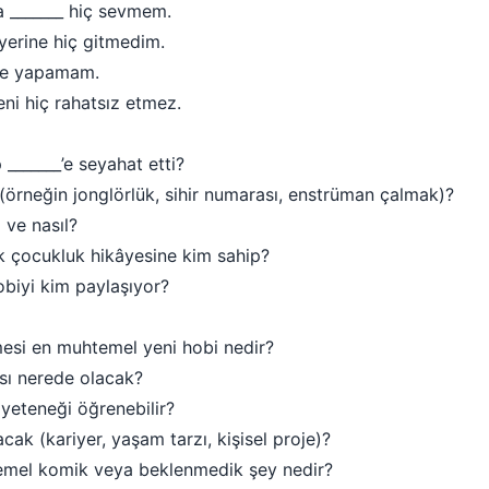
a _______ hiç sevmem.
_ yerine hiç gitmedim.
ikle yapamam.
eni hiç rahatsız etmez.
_______’e seyahat etti?
r (örneğin jonglörlük, sihir numarası, enstrüman çalmak)?
 ve nasıl?
k çocukluk hikâyesine kim sahip?
biyi kim paylaşıyor?
esi en muhtemel yeni hobi nedir?
ası nerede olacak?
yeteneği öğrenebilir?
ak (kariyer, yaşam tarzı, kişisel proje)?
temel komik veya beklenmedik şey nedir?