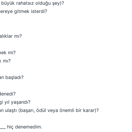
n büyük rahatsız olduğu şey)?
nereye gitmek isterdi?
alıklar mı?
mek mi?
k mı?
an başladı?
denedi?
i yıl yaşandı?
ulaştı (başarı, ödül veya önemli bir karar)?
____ hiç denemedim.