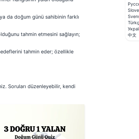
Русс
Slove
 ya da doğum günü sahibinin farklı
Sven
Türk
Укра
t olduğunu tahmin etmesini sağlayın;
中文
deflerini tahmin eder; özellikle
niz. Soruları düzenleyebilir, kendi