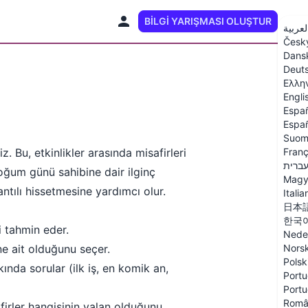
BILGI YARIŞMASI OLUŞTUR
TR
لعربية
Česk
Dans
Deut
Ελλη
Engli
Espa
Españ
Suom
. Bu, etkinlikler arasında misafirleri
Franç
ברית
oğum günü sahibine dair ilginç
Magy
ntılı hissetmesine yardımcı olur.
Italia
日本
한국
i tahmin eder.
Nede
ne ait olduğunu seçer.
Nors
Polsk
nda sorular (ilk iş, en komik an,
Portu
Portu
Româ
firler hangisinin yalan olduğunu