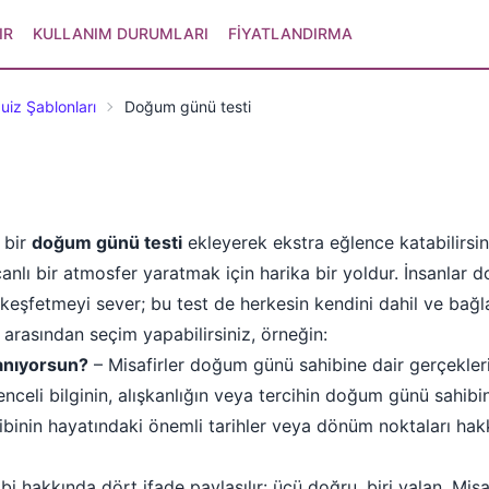
IR
KULLANIM DURUMLARI
FIYATLANDIRMA
uiz Şablonları
Doğum günü testi
 bir
doğum günü testi
ekleyerek ekstra eğlence katabilirsiniz
nlı bir atmosfer yaratmak için harika bir yoldur. İnsanlar d
keşfetmeyi sever; bu test de herkesin kendini dahil ve bağla
arasından seçim yapabilirsiniz, örneğin:
tanıyorsun?
– Misafirler doğum günü sahibine dair gerçekler
enceli bilginin, alışkanlığın veya tercihin doğum günü sahibi
nin hayatındaki önemli tarihler veya dönüm noktaları hakkı
 hakkında dört ifade paylaşılır: üçü doğru, biri yalan. Misa