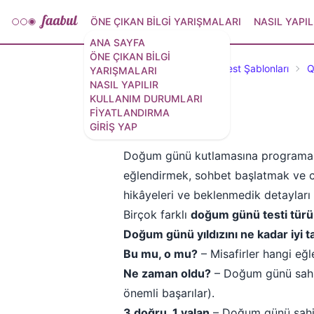
ÖNE ÇIKAN BILGI YARIŞMALARI
NASIL YAPIL
ANA SAYFA
ÖNE ÇIKAN BILGI
Öne Çıkan Testler ve Test Şablonları
Q
YARIŞMALARI
NASIL YAPILIR
KULLANIM DURUMLARI
FIYATLANDIRMA
Doğum günü testi
GIRIŞ YAP
Doğum günü kutlamasına programa
eğlendirmek, sohbet başlatmak ve ca
hikâyeleri ve beklenmedik detayları 
Birçok farklı
doğum günü testi türü
Doğum günü yıldızını ne kadar iyi 
Bu mu, o mu?
– Misafirler hangi eğl
Ne zaman oldu?
– Doğum günü sahibi
önemli başarılar).
3 doğru, 1 yalan
– Doğum günü sahibi