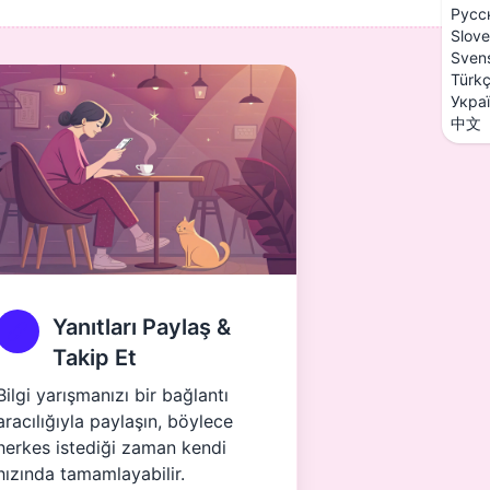
Русс
Slove
Sven
Türk
Укра
中文
Yanıtları Paylaş &
Takip Et
Bilgi yarışmanızı bir bağlantı
aracılığıyla paylaşın, böylece
herkes istediği zaman kendi
hızında tamamlayabilir.