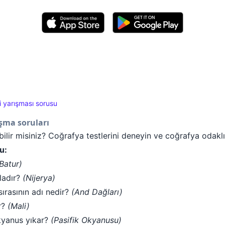
i yarışması sorusu
şma soruları
bilir misiniz? Coğrafya testlerini deneyin ve coğrafya odaklı
u:
Batur)
ladır?
(Nijerya)
ırasının adı nedir?
(And Dağları)
r?
(Mali)
okyanus yıkar?
(Pasifik Okyanusu)