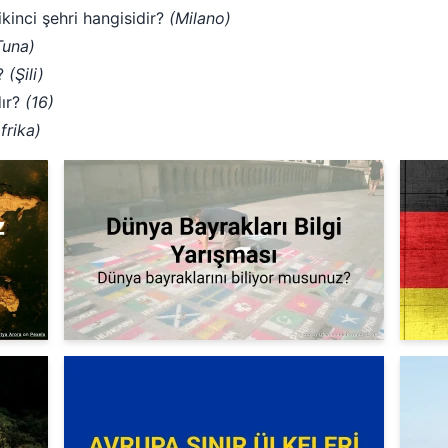
kinci şehri hangisidir?
(Milano)
Tuna)
r?
(Şili)
dır?
(16)
frika)