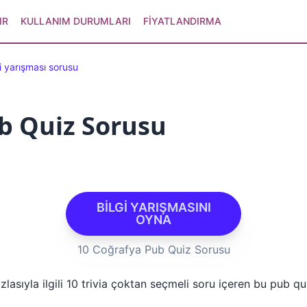
IR
KULLANIM DURUMLARI
FIYATLANDIRMA
i yarışması sorusu
b Quiz Sorusu
BİLGİ YARIŞMASINI
OYNA
10 Coğrafya Pub Quiz Sorusu
lasıyla ilgili 10 trivia çoktan seçmeli soru içeren bu pub qui