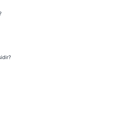
?
idir?