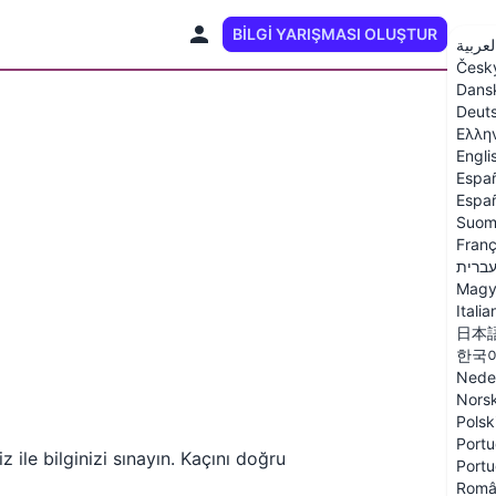
BILGI YARIŞMASI OLUŞTUR
TR
لعربية
Česk
Dans
Deut
Ελλη
Engli
Espa
Españ
Suom
Franç
ברית
Magy
Italia
日本
한국
Nede
Nors
Polsk
Portu
z ile bilginizi sınayın. Kaçını doğru
Portu
Româ