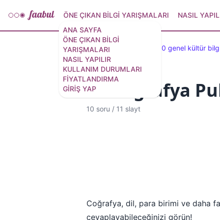
ÖNE ÇIKAN BILGI YARIŞMALARI
NASIL YAPIL
ANA SAYFA
ÖNE ÇIKAN BILGI
Öne çıkan testler
100 genel kültür bilg
YARIŞMALARI
NASIL YAPILIR
KULLANIM DURUMLARI
FIYATLANDIRMA
10 Coğrafya Pu
GIRIŞ YAP
10 soru
/
11 slayt
Coğrafya, dil, para birimi ve daha faz
cevaplayabileceğinizi görün!