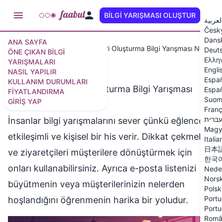
BILGI YARIŞMASI OLUŞTUR
TR
لعربية
Česk
Dans
ANA SAYFA
Özellikler
Potansiyel Müşteri Oluşturma Bilgi Yarışması Nasıl Olu
Deut
ÖNE ÇIKAN BILGI
Ελλη
YARIŞMALARI
Engli
NASIL YAPILIR
Espa
KULLANIM DURUMLARI
Potansiyel Müşteri Oluşturma Bilgi Yarışması
Españ
FIYATLANDIRMA
Suom
GIRIŞ YAP
Nasıl Oluşturulur
Franç
ברית
İnsanlar bilgi yarışmalarını sever çünkü eğlenceli,
Magy
etkileşimli ve kişisel bir his verir. Dikkat çekmek
Italia
日本
ve ziyaretçileri müşterilere dönüştürmek için
한국
onları kullanabilirsiniz. Ayrıca e-posta listenizi
Nede
Nors
büyütmenin veya müşterilerinizin nelerden
Polsk
Portu
hoşlandığını öğrenmenin harika bir yoludur.
Portu
Româ