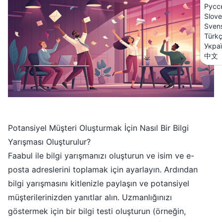
Русс
Slove
Sven
Türk
Укра
中文
Potansiyel Müşteri Oluşturmak İçin Nasıl Bir Bilgi
Yarışması Oluşturulur?
Faabul ile bilgi yarışmanızı oluşturun ve isim ve e-
posta adreslerini toplamak için ayarlayın. Ardından
bilgi yarışmasını kitlenizle paylaşın ve potansiyel
müşterilerinizden yanıtlar alın. Uzmanlığınızı
göstermek için bir bilgi testi oluşturun (örneğin,