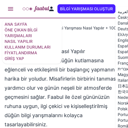
BILGI YARIŞMASI OLUŞTUR
TR
لعربية
Česk
Dans
ANA SAYFA
Kullanım Alanları
Düğün Bilgi Yarışması Nasıl Yapılır + 100 Düğü
Deut
ÖNE ÇIKAN BILGI
Ελλη
YARIŞMALARI
Engli
NASIL YAPILIR
Espa
KULLANIM DURUMLARI
Düğün Bilgi Yarışması Nasıl Yapılır
Españ
FIYATLANDIRMA
Suom
GIRIŞ YAP
Düğün bilgi yarışması, düğün kutlamasına
Franç
ברית
eğlenceli ve etkileşimli bir başlangıç yapmanın
Magy
harika bir yoludur. Misafirlerin birbirini tanımasına
Italia
日本
yardımcı olur ve günün neşeli bir atmosferde
한국
geçmesini sağlar. Faabul ile özel gününüzün
Nede
Nors
ruhuna uygun, ilgi çekici ve kişiselleştirilmiş
Polsk
Portu
düğün bilgi yarışmalarını kolayca
Portu
tasarlayabilirsiniz.
Româ