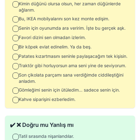
Kimin düğünü olursa olsun, her zaman düğünlerde
ağlarım.
Bu, IKEA mobilyalarını son kez monte edişim.
Senin için oyunumda ara veririm. İşte bu gerçek aşk.
Favori dizini sen olmadan izlerim.
Bir köpek evlat edinelim. Ya da beş.
Patates kızartmasını seninle paylaşacağım tek kişisin.
Traktör gibi horluyorsun ama seni yine de seviyorum.
Son çikolata parçamı sana verdiğimde ciddileştiğini
anladım.
Gömleğimi senin için ütüledim... sadece senin için.
Kahve siparişini ezberledim.
✔️ ❌ Doğru mu Yanlış mı
Tatil sırasında nişanlandılar.