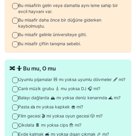
Bu misafirin gelin veya damatla aynı isme sahip bir
evcil hayvanı var.
Bu misafir daha önce bir düğüne giderken
kaybolmuştu.
Bu misafir gelinle üniversiteye gitti.
Bu misafir çiftin tanışma sebebi.
🔀 🤷 Bu mu, O mu
Uyumlu pijamalar 🧸 mı yoksa uyumlu dövmeler 🖋️ mi?
Canlı müzik grubu 🎸 mu yoksa DJ 🎧 mi?
Balayı dağlarda 🏔️ mı yoksa deniz kenarında 🌊 mı?
Pasta 🍰 mı yoksa kapkek 🧁 mi?
Film gecesi 🎬 mi yoksa oyun gecesi 🎲 mi?
Çikolata 🍫 mı yoksa cips 🍟 mi?
Evde kalmak 🛋️ mı yoksa dışarı çıkmak 🎉 mı?