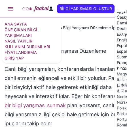
BILGI YARIŞMASI OLUŞTUR
TR
لعربية
Česk
Dans
ANA SAYFA
Nasıl Yapılır
Canlı Konferans Bilgi Yarışması Düzenleme İpuçları
Deut
ÖNE ÇIKAN BILGI
Ελλη
YARIŞMALARI
Engli
NASIL YAPILIR
Espa
KULLANIM DURUMLARI
Canlı Konferans Bilgi Yarışması Düzenleme
Españ
FIYATLANDIRMA
Suom
GIRIŞ YAP
İpuçları
Franç
ברית
Canlı bilgi yarışmaları, konferanslarda insanları
Magy
dahil etmenin eğlenceli ve etkili bir yoludur. Pasif
Italia
日本
bir izleyiciyi aktif hale getirerek etkinliği daha
한국
heyecanlı ve interaktif kılar. Eğer bir konferansta
Nede
Nors
bir bilgi yarışması sunmak
planlıyorsanız, canlı
Polsk
Portu
bilgi yarışmanızı ilgi çekici hale getirmek için bu
Portu
ipuçlarını takip edin:
Româ