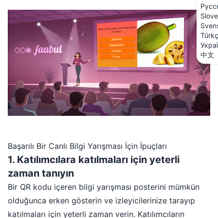
Русс
Slove
Sven
Türk
Укра
中文
Başarılı Bir Canlı Bilgi Yarışması İçin İpuçları
1
.
Katılımcılara katılmaları için yeterli
zaman tanıyın
Bir QR kodu içeren bilgi yarışması posterini mümkün
olduğunca erken gösterin ve izleyicilerinize tarayıp
katılmaları için yeterli zaman verin. Katılımcıların