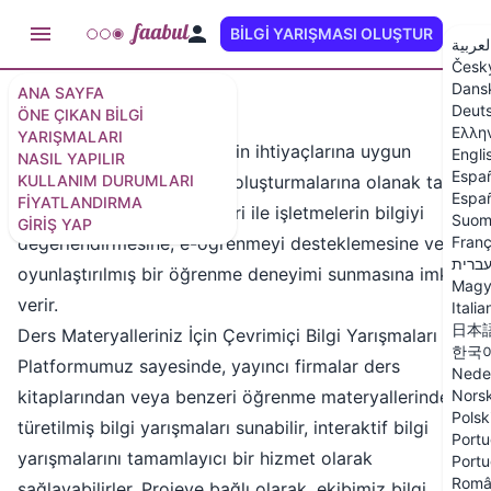
BILGI YARIŞMASI OLUŞTUR
TR
لعربية
Česk
Dans
ANA SAYFA
Deut
ÖNE ÇIKAN BILGI
Entegrasyonlar
Ελλη
YARIŞMALARI
Faabul platformu, şirketlerin ihtiyaçlarına uygun
Engli
NASIL YAPILIR
Espa
KULLANIM DURUMLARI
interaktif bilgi yarışmaları oluşturmalarına olanak tanır.
Españ
FIYATLANDIRMA
Tam markalama yetenekleri ile işletmelerin bilgiyi
Suom
GIRIŞ YAP
değerlendirmesine, e-öğrenmeyi desteklemesine veya
Franç
ברית
oyunlaştırılmış bir öğrenme deneyimi sunmasına imkan
Magy
verir.
Italia
日本
Ders Materyalleriniz İçin Çevrimiçi Bilgi Yarışmaları
한국
Platformumuz sayesinde, yayıncı firmalar ders
Nede
kitaplarından veya benzeri öğrenme materyallerinden
Nors
Polsk
türetilmiş bilgi yarışmaları sunabilir, interaktif bilgi
Portu
yarışmalarını tamamlayıcı bir hizmet olarak
Portu
Româ
sağlayabilirler. Projeye bağlı olarak, ekibimiz bilgi