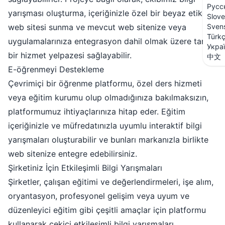
Русс
yarışması oluşturma, içeriğinizle özel bir beyaz etiketli
Slove
web sitesi sunma ve mevcut web sitenize veya
Sven
Türk
uygulamalarınıza entegrasyon dahil olmak üzere tam
Укра
bir hizmet yelpazesi sağlayabilir.
中文
E-öğrenmeyi Destekleme
Çevrimiçi bir öğrenme platformu, özel ders hizmeti
veya eğitim kurumu olup olmadığınıza bakılmaksızın,
platformumuz ihtiyaçlarınıza hitap eder. Eğitim
içeriğinizle ve müfredatınızla uyumlu interaktif bilgi
yarışmaları oluşturabilir ve bunları markanızla birlikte
web sitenize entegre edebilirsiniz.
Şirketiniz İçin Etkileşimli Bilgi Yarışmaları
Şirketler, çalışan eğitimi ve değerlendirmeleri, işe alım,
oryantasyon, profesyonel gelişim veya uyum ve
düzenleyici eğitim gibi çeşitli amaçlar için platformu
kullanarak çekici etkileşimli bilgi yarışmaları