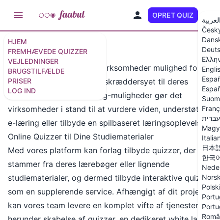
OPRET QUIZ
DA
لعربية
Česk
Dans
HJEM
Deut
FREMHÆVEDE QUIZZER
Integrationer
Ελλη
VEJLEDNINGER
Faabul-platformen giver virksomheder mulighed for at
Engli
BRUGSTILFÆLDE
Españ
PRISER
skabe interaktive quizzer skræddersyet til deres
Españ
LOG IND
behov. Med fulde branding-muligheder gør det
Suom
virksomheder i stand til at vurdere viden, understøtte
Franç
עברית
e-læring eller tilbyde en spilbaseret læringsoplevelse.
Magy
Online Quizzer til Dine Studiematerialer
Italia
日本
Med vores platform kan forlag tilbyde quizzer, der
한국
stammer fra deres lærebøger eller lignende
Nede
studiematerialer, og dermed tilbyde interaktive quizzer
Nors
Polsk
som en supplerende service. Afhængigt af dit projekt
Portu
kan vores team levere en komplet vifte af tjenester,
Portu
Româ
herunder skabelse af quizzer, en dedikeret white label-