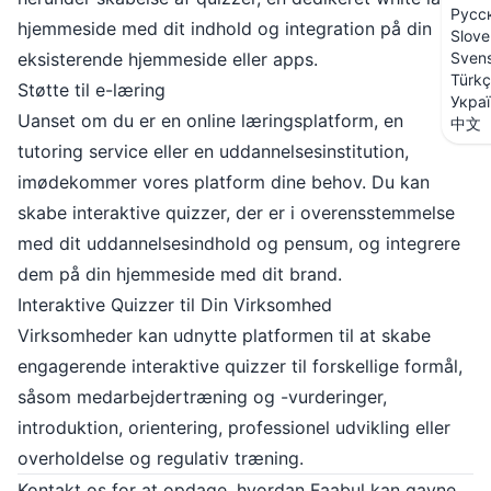
Русс
hjemmeside med dit indhold og integration på din
Slove
eksisterende hjemmeside eller apps.
Sven
Türk
Støtte til e-læring
Укра
Uanset om du er en online læringsplatform, en
中文
tutoring service eller en uddannelsesinstitution,
imødekommer vores platform dine behov. Du kan
skabe interaktive quizzer, der er i overensstemmelse
med dit uddannelsesindhold og pensum, og integrere
dem på din hjemmeside med dit brand.
Interaktive Quizzer til Din Virksomhed
Virksomheder kan udnytte platformen til at skabe
engagerende interaktive quizzer til forskellige formål,
såsom medarbejdertræning og -vurderinger,
introduktion, orientering, professionel udvikling eller
overholdelse og regulativ træning.
Kontakt os for at opdage, hvordan Faabul kan gavne