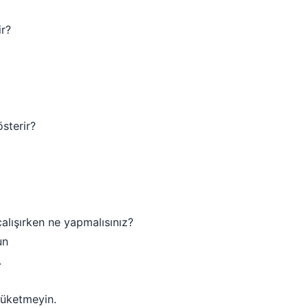
ir?
österir?
lışırken ne yapmalısınız?
un
.
tüketmeyin.