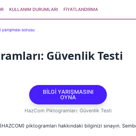
IR
KULLANIM DURUMLARI
FIYATLANDIRMA
i yarışması sorusu
amları: Güvenlik Testi
BİLGİ YARIŞMASINI
OYNA
HazCom Piktogramları: Güvenlik Testi
mi (HAZCOM) piktogramları hakkındaki bilginizi sınayın. Sembol