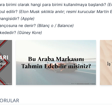
a birimi olarak hangi para birimi kullanılmaya başlandı?
(E
bul edilir?
(Elon Musk sıklıkla anılır; resmi kurucular Martin
 hangisidir?
(Apple)
bilançosuna ne denir?
(Bilanç o / Balance)
lkededir?
(Güney Kore)
SORULAR