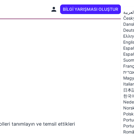
BILGI YARIŞMASI OLUŞTUR
TR
لعربية
Česk
Dans
Deut
Ελλη
Engli
Espa
Españ
Suom
Franç
ברית
Magy
Italia
日本
한국
Nede
Nors
Polsk
Portu
leri tanımlayın ve temsil ettikleri
Portu
Româ