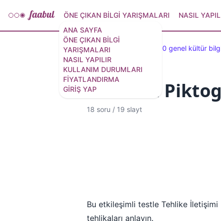
ÖNE ÇIKAN BILGI YARIŞMALARI
NASIL YAPIL
ANA SAYFA
ÖNE ÇIKAN BILGI
Öne çıkan testler
100 genel kültür bilg
YARIŞMALARI
NASIL YAPILIR
KULLANIM DURUMLARI
FIYATLANDIRMA
HazCom Piktogr
GIRIŞ YAP
18 soru
/
19 slayt
Bu etkileşimli testle Tehlike İletişi
tehlikaları anlayın.