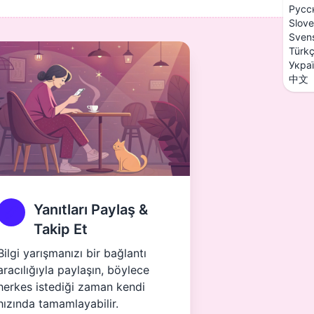
Русс
Slove
Sven
Türk
Укра
中文
Yanıtları Paylaş &
Takip Et
Bilgi yarışmanızı bir bağlantı
aracılığıyla paylaşın, böylece
herkes istediği zaman kendi
hızında tamamlayabilir.