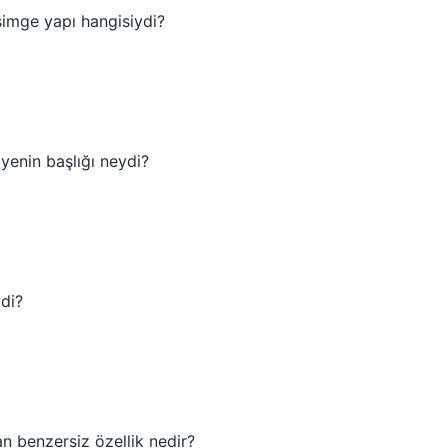
simge yapı hangisiydi?
ayenin başlığı neydi?
ydi?
n benzersiz özellik nedir?