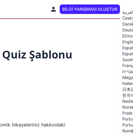
BILGI YARIŞMASI OLUŞTUR
TR
لعربية
Česk
Dans
Deut
Ελλη
Engli
Espa
? Quiz Şablonu
Españ
Suom
Franç
ברית
Magy
Italia
日本
한국
Nede
Nors
Polsk
Portu
komik hikayeleriniz hakkındaki
Portu
Româ