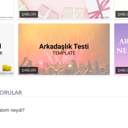
ŞABLON
ŞABL
ŞABLON
ŞABL
SORULAR
abım neydi?