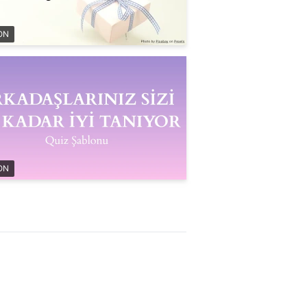
ON
ON