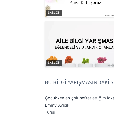
ŞABLON
ŞABLON
BU BİLGİ YARIŞMASINDAKİ 
Çocukken en çok nefret ettiğim lak
Emmy Ayıcık
Turşu