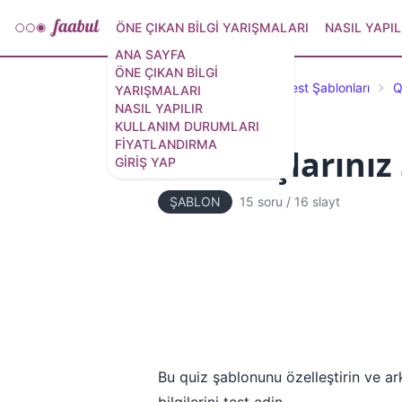
ÖNE ÇIKAN BILGI YARIŞMALARI
NASIL YAPIL
ANA SAYFA
ÖNE ÇIKAN BILGI
Öne Çıkan Testler ve Test Şablonları
Q
YARIŞMALARI
NASIL YAPILIR
KULLANIM DURUMLARI
FIYATLANDIRMA
Arkadaşlarınız 
GIRIŞ YAP
ŞABLON
15 soru
/
16 slayt
Bu quiz şablonunu özelleştirin ve ark