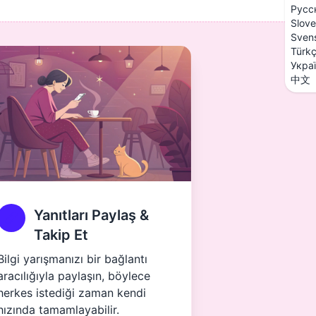
Русс
Slove
Sven
Türk
Укра
中文
Yanıtları Paylaş &
Takip Et
Bilgi yarışmanızı bir bağlantı
aracılığıyla paylaşın, böylece
herkes istediği zaman kendi
hızında tamamlayabilir.