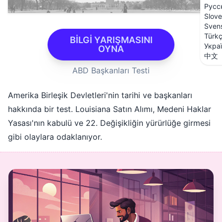
Русс
Slove
Sven
Türk
BİLGİ YARIŞMASINI
Укра
OYNA
中文
ABD Başkanları Testi
Amerika Birleşik Devletleri'nin tarihi ve başkanları
hakkında bir test. Louisiana Satın Alımı, Medeni Haklar
Yasası'nın kabulü ve 22. Değişikliğin yürürlüğe girmesi
gibi olaylara odaklanıyor.