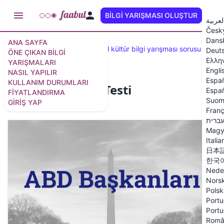
BILGI YARIŞMASI OLUŞTUR
TR
لعربية
Česk
Dans
ANA SAYFA
Öne çıkan testler
100 genel kültür bilgi yarışması sorusu
Deut
ÖNE ÇIKAN BILGI
Ελλη
YARIŞMALARI
Engli
NASIL YAPILIR
Espa
KULLANIM DURUMLARI
ABD Başkanları Testi
Españ
FIYATLANDIRMA
Suom
GIRIŞ YAP
15 soru
/
16 slayt
Franç
ברית
Magy
Italia
日本
한국
Nede
Nors
Polsk
Portu
Portu
Româ