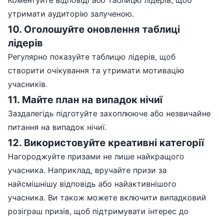
Коментуйте відповіді або таблицю лідерів, щоб
утримати аудиторію залученою.
10
.
Оголошуйте оновлення таблиці
лідерів
Регулярно показуйте таблицю лідерів, щоб
створити очікування та утримати мотивацію
учасників.
11
.
Майте план на випадок нічиї
Заздалегідь підготуйте захоплююче або незвичайне
питання на випадок нічиї.
12
.
Використовуйте креативні категорії
Нагороджуйте призами не лише найкращого
учасника. Наприклад, вручайте призи за
найсмішнішу відповідь або найактивнішого
учасника. Ви також можете включити випадковий
розіграш призів, щоб підтримувати інтерес до