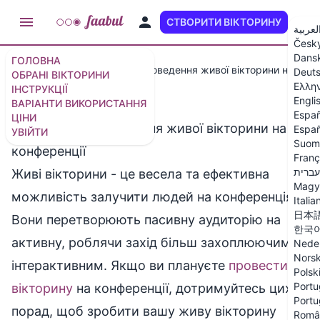
СТВОРИТИ ВІКТОРИНУ
UK
لعربية
Česk
Dans
ГОЛОВНА
Інструкції
Поради для проведення живої вікторини на конф
Deut
ОБРАНІ ВІКТОРИНИ
Ελλη
ІНСТРУКЦІЇ
Engli
ВАРІАНТИ ВИКОРИСТАННЯ
Españ
ЦІНИ
Поради для проведення живої вікторини на
Españ
УВІЙТИ
Suom
конференції
Franç
עברית
Живі вікторини - це весела та ефективна
Magy
можливість залучити людей на конференціях.
Italia
日本
Вони перетворюють пасивну аудиторію на
한국
активну, роблячи захід більш захоплюючим та
Nede
Nors
інтерактивним. Якщо ви плануєте
провести
Polsk
Portu
вікторину
на конференції, дотримуйтесь цих
Portu
порад, щоб зробити вашу живу вікторину
Româ