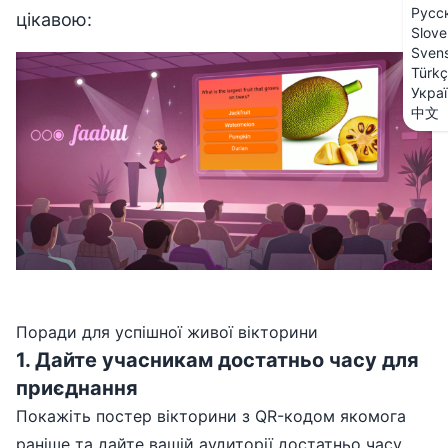
Русс
цікавою:
Slove
Sven
Türk
Укра
中文
Поради для успішної живої вікторини
1
.
Дайте учасникам достатньо часу для
приєднання
Покажіть постер вікторини з QR-кодом якомога
раніше та дайте вашій аудиторії достатньо часу,