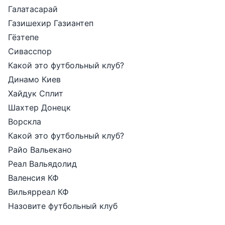
Галатасарай
Газишехир Газиантеп
Гёзтепе
Сивасспор
Какой это футбольный клуб?
Динамо Киев
Хайдук Сплит
Шахтер Донецк
Ворскла
Какой это футбольный клуб?
Райо Вальекано
Реал Вальядолид
Валенсия КФ
Вильярреал КФ
Назовите футбольный клуб