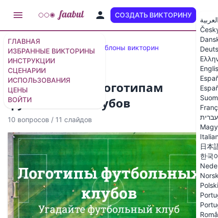
СОЗДАТЬ ВИКТОРИНУ
RU
لعربية
Česk
Dans
ГЛАВНАЯ
Популярные викторины и шаблоны викторин
Deut
ИЗБРАННЫЕ ВИКТОРИНЫ
Ελλη
ИНСТРУКЦИИ
Engli
СЦЕНАРИИ
Españ
ИСПОЛЬЗОВАНИЯ
Викторина по логотипам
Españ
ЦЕНЫ
Suom
футбольных клубов
ВОЙТИ
Franç
עברית
10 вопросов
/
11 слайдов
Magy
Italia
日本
한국
Nede
Nors
Polsk
Portu
Portu
Româ