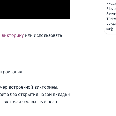
Русс
Slove
Sven
Türk
Укра
中文
ю викторину
или использовать
страивания.
змер встроенной викторины.
айте без открытия новой вкладки
l, включая бесплатный план.