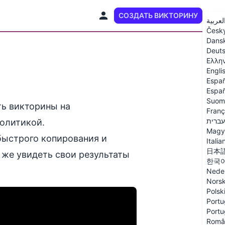
СОЗДАТЬ ВИКТОРИНУ
RU
لعربية
Česk
Dans
Deut
Ελλη
Engli
Españ
Españ
Suom
ть викторины на
Franç
עברית
политикой.
Magy
быстрого копирования и
Italia
日本
 же увидеть свои результаты
한국
Nede
Nors
Polsk
Portu
Portu
Româ