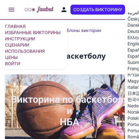
СОЗДАТЬ ВИКТОРИНУ
RU
لعربية
Česk
Dans
ГЛАВНАЯ
Популярные викторины и шаблоны викторин
Deut
ИЗБРАННЫЕ ВИКТОРИНЫ
Ελλη
ИНСТРУКЦИИ
Engli
СЦЕНАРИИ
Españ
ИСПОЛЬЗОВАНИЯ
Викторина по баскетболу
Españ
ЦЕНЫ
Suom
ВОЙТИ
15 вопросов
/
16 слайдов
Franç
עברית
Magy
Italia
日本
한국
Nede
Nors
Polsk
Portu
Portu
Româ