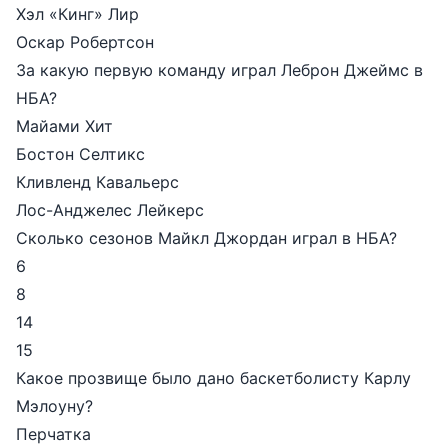
Хэл «Кинг» Лир
Оскар Робертсон
За какую первую команду играл Леброн Джеймс в
НБА?
Майами Хит
Бостон Селтикс
Кливленд Кавальерс
Лос-Анджелес Лейкерс
Сколько сезонов Майкл Джордан играл в НБА?
6
8
14
15
Какое прозвище было дано баскетболисту Карлу
Мэлоуну?
Перчатка