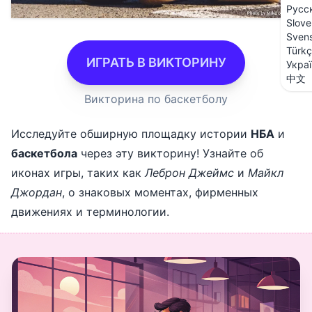
Русс
Slove
Sven
Türk
ИГРАТЬ В ВИКТОРИНУ
Укра
中文
Викторина по баскетболу
Исследуйте обширную площадку истории
НБА
и
баскетбола
через эту викторину! Узнайте об
иконах игры, таких как
Леброн Джеймс
и
Майкл
Джордан
, о знаковых моментах, фирменных
движениях и терминологии.