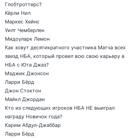
Глобтроттерс?
Кёрли Нил
Маркес Хейнс
Уилт Чемберлен
Мидоуларк Лемон
Как зовут десятикратного участника Матча всех
звезд НБА, который провел всю свою карьеру в
НБА с Юта Джаз?
Мэджик Джонсон
Ларри Бёрд
Джон Стоктон
Майкл Джордан
Кто из следующих игроков НБА НЕ выиграл
награду Новичок года?
Карим Абдул-Джаббар
Ларри Бёрд