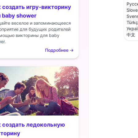
Русс
 создать игру-викторину
Slove
 baby shower
Sven
Türk
дайте веселое и запоминающееся
Укра
оприятие для будущих родителей
中文
омощью викторины для baby
er.
Подробнее
→
к создать ледокольную
кторину