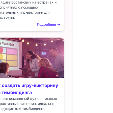
ядите обстановку на встречах и
оприятиях с помощью
кательных игр-викторин для
х групп.
Подробнее
→
 создать игру-викторину
я тимбилдинга
епите командный дух с помощью
рактивных викторин, идеально
ходящих для тимбилдинга.