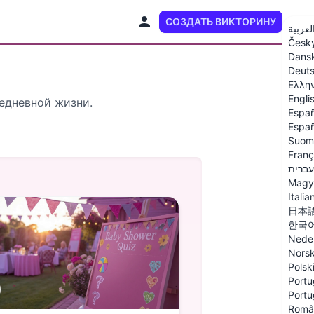
СОЗДАТЬ ВИКТОРИНУ
RU
لعربية
Česk
Dans
Deut
Ελλη
Engli
седневной жизни.
Españ
Españ
Suom
Franç
עברית
Magy
Italia
日本
한국
Nede
Nors
Polsk
Portu
Portu
Româ