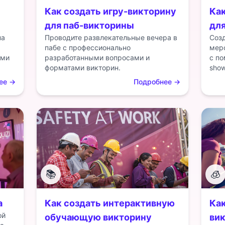
Как создать игру-викторину
Как
для паб-викторины
для
на
Проводите развлекательные вечера в
Соз
пабе с профессионально
мер
ыми
разработанными вопросами и
с п
форматами викторин.
show
ее
→
Подробнее
→
📚
🧊
а
Как создать интерактивную
Ка
ой
обучающую викторину
ви