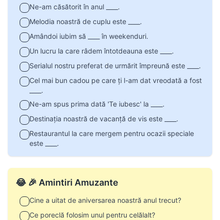
Ne-am căsătorit în anul ____.
Melodia noastră de cuplu este ____.
Amândoi iubim să ____ în weekenduri.
Un lucru la care râdem întotdeauna este ____.
Serialul nostru preferat de urmărit împreună este ____.
Cel mai bun cadou pe care ți l-am dat vreodată a fost
____.
Ne-am spus prima dată 'Te iubesc' la ____.
Destinația noastră de vacanță de vis este ____.
Restaurantul la care mergem pentru ocazii speciale
este ____.
😂 🎉 Amintiri Amuzante
Cine a uitat de aniversarea noastră anul trecut?
Ce poreclă folosim unul pentru celălalt?