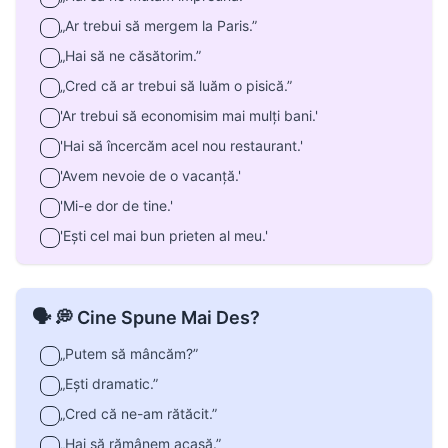
„Ar trebui să mergem la Paris.”
„Hai să ne căsătorim.”
„Cred că ar trebui să luăm o pisică.”
'Ar trebui să economisim mai mulți bani.'
'Hai să încercăm acel nou restaurant.'
'Avem nevoie de o vacanță.'
'Mi-e dor de tine.'
'Ești cel mai bun prieten al meu.'
🗣️ 💭 Cine Spune Mai Des?
„Putem să mâncăm?”
„Ești dramatic.”
„Cred că ne-am rătăcit.”
„Hai să rămânem acasă.”