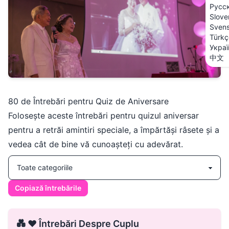
Русс
Slove
Sven
Türkç
Украї
中文
80 de Întrebări pentru Quiz de Aniversare
Folosește aceste întrebări pentru quizul aniversar
pentru a retrăi amintiri speciale, a împărtăși râsete și a
vedea cât de bine vă cunoașteți cu adevărat.
Copiază întrebările
💑 ❤️ Întrebări Despre Cuplu