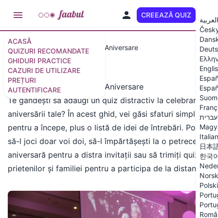
CREEAZĂ QUIZ
RO
لعربية
Česk
Dans
ACASĂ
Cazuri de utilizare
Quiz de Aniversare
Deut
QUIZURI RECOMANDATE
Ελλη
GHIDURI PRACTICE
Engli
CAZURI DE UTILIZARE
Españ
PREȚURI
Cum să creezi un Quiz de Aniversare
Españ
AUTENTIFICARE
Suom
Te gândești să adaugi un quiz distractiv la celebrarea
Franç
aniversării tale? În acest ghid, vei găsi sfaturi simple
עברית
pentru a începe, plus o listă de idei de întrebări. Poți
Magy
Italia
să-l joci doar voi doi, să-l împărtășești la o petrecere
日本
aniversară pentru a distra invitații sau să trimiți quizul
한국
Neder
prietenilor și familiei pentru a participa de la distanță.
Nors
Polski
Portu
Portu
Româ