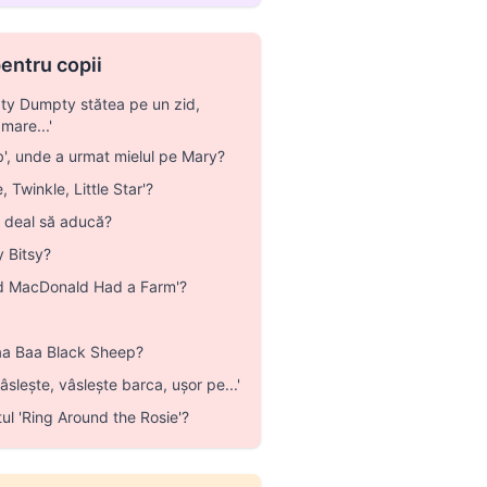
pentru copii
ty Dumpty stătea pe un zid,
are...'
b', unde a urmat mielul pe Mary?
 Twinkle, Little Star'?
e deal să aducă?
y Bitsy?
ld MacDonald Had a Farm'?
aa Baa Black Sheep?
slește, vâslește barca, ușor pe...'
tul 'Ring Around the Rosie'?