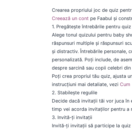
Crearea propriului joc de quiz pen
Creează un cont
pe Faabul și const
1. Pregătește întrebările pentru quiz
Alege tonul quizului pentru baby sho
răspunsuri multiple și răspunsuri sc
și distractiv. Întrebările personale,
personalizată. Poți include, de ase
despre sarcină sau copii celebri din 
Poți crea propriul tău quiz, ajusta u
instrucțiuni mai detaliate, vezi
Cum s
2. Stabilește regulile
Decide dacă invitații tăi vor juca în
timp vei acorda invitaților pentru a 
3. Invită-ți invitații
Invită-ți invitații să participe la q