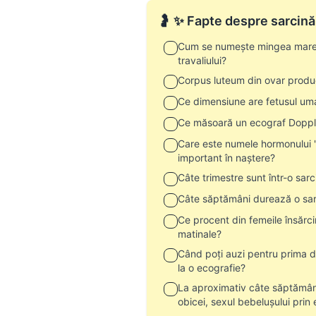
🤰 ✨ Fapte despre sarcină
Cum se numește mingea mare de
travaliului?
Corpus luteum din ovar prod
Ce dimensiune are fetusul uma
Ce măsoară un ecograf Doppl
Care este numele hormonului '
important în naștere?
Câte trimestre sunt într-o sarc
Câte săptămâni durează o sar
Ce procent din femeile însărc
matinale?
Când poți auzi pentru prima da
la o ecografie?
La aproximativ câte săptămâni
obicei, sexul bebelușului prin