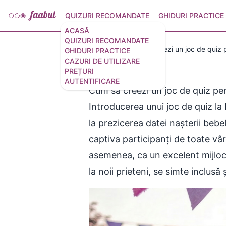
QUIZURI RECOMANDATE
GHIDURI PRACTICE
ACASĂ
QUIZURI RECOMANDATE
Utilizări
Cum să creezi un joc de quiz 
GHIDURI PRACTICE
CAZURI DE UTILIZARE
PREȚURI
AUTENTIFICARE
Cum să creezi un joc de quiz p
Introducerea unui joc de quiz l
la prezicerea datei nașterii beb
captiva participanți de toate vârs
asemenea, ca un excelent mijloc 
la noii prieteni, se simte inclusă