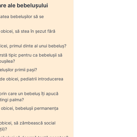
are ale bebelușului
tatea bebelușilor să se
obicei, să stea în șezut fără
cei, primul dinte al unui bebeluș?
rstă tipic pentru ca bebelușii să
ușilea?
ușilor primii pași?
e obicei, pediatrii introducerea
rin care un bebeluș îți apucă
tingi palma?
 obicei, bebelușii permanența
obicei, să zâmbească social
ii)?