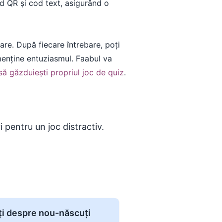
od QR și cod text, asigurând o
re. După fiecare întrebare, poți
 menține entuziasmul. Faabul va
ă găzduiești propriul joc de quiz
.
 pentru un joc distractiv.
ăți despre nou-născuți