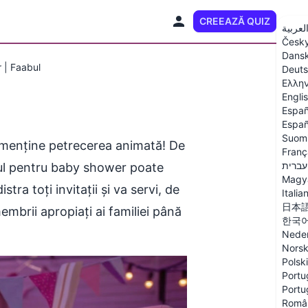
CREEAZĂ QUIZ
RO
لعربية
Česk
Dans
 | Faabul
Deut
Ελλη
Engli
Españ
Españ
Suom
a menține petrecerea animată! De
Franç
עברית
izul pentru baby shower poate
Magy
tra toți invitații și va servi, de
Italia
日本
mbrii apropiați ai familiei până
한국
Neder
Nors
Polski
Portu
Portu
Româ