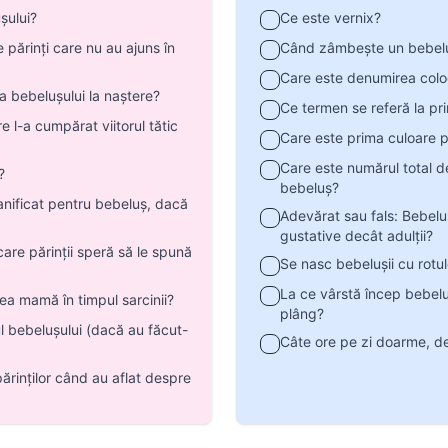
șului?
Ce este vernix?
părinți care nu au ajuns în
Când zâmbește un bebelu
Care este denumirea colo
a bebelușului la naștere?
Ce termen se referă la pr
e l-a cumpărat viitorul tătic
Care este prima culoare p
Care este numărul total d
?
bebeluș?
anificat pentru bebeluș, dacă
Adevărat sau fals: Bebelu
gustative decât adulții?
are părinții speră să le spună
Se nasc bebelușii cu rotu
La ce vârstă încep bebelu
rea mamă în timpul sarcinii?
plâng?
l bebelușului (dacă au făcut-
Câte ore pe zi doarme, d
ărinților când au aflat despre