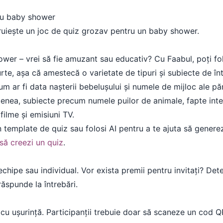
tru baby shower
ruiește un joc de quiz grozav pentru un baby shower.
wer – vrei să fie amuzant sau educativ? Cu Faabul, poți folo
urte, așa că amestecă o varietate de tipuri și subiecte de în
 cum ar fi data nașterii bebelușului și numele de mijloc ale pă
menea, subiecte precum numele puilor de animale, fapte inte
filme și emisiuni TV.
n template de quiz sau folosi AI pentru a te ajuta să generez
ă creezi un quiz
.
 echipe sau individual. Vor exista premii pentru invitați? Det
răspunde la întrebări.
uiz cu ușurință. Participanții trebuie doar să scaneze un cod