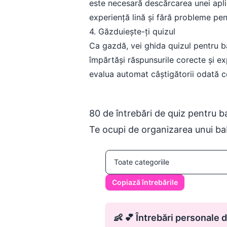
este necesară descărcarea unei aplic
experiență lină și fără probleme pe
4. Găzduiește-ți quizul
Ca gazdă, vei ghida quizul pentru b
împărtăși răspunsurile corecte și ex
evalua automat câștigătorii odată ce
80 de întrebări de quiz pentru 
Te ocupi de organizarea unui bab
Copiază întrebările
👶 💕 Întrebări personale d