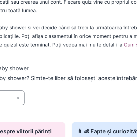
ații sau crearea unui cont. Fiecare quiz vine cu propriul c
ntru toată lumea.
aby shower și vei decide când să treci la următoarea întreba
plicațiile. Poți afișa clasamentul în orice moment pentru a
 quizul este terminat. Poți vedea mai multe detalii la
Cum s
baby shower
y shower? Simte-te liber să folosești aceste întrebări
espre viitorii părinți
🍼 👶 Fapte și curiozit