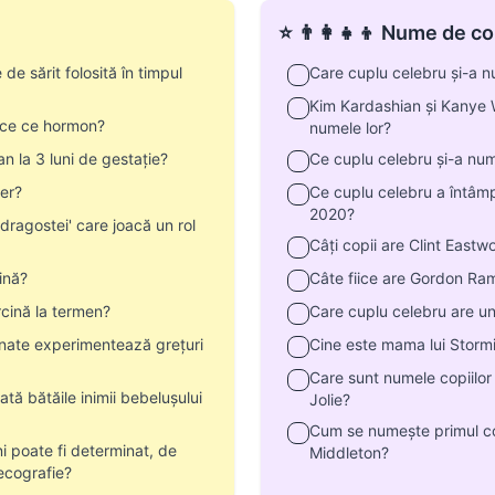
⭐ 👨‍👩‍👧‍👦 Nume de co
 sărit folosită în timpul
Care cuplu celebru și-a nu
Kim Kardashian și Kanye W
uce ce hormon?
numele lor?
n la 3 luni de gestație?
Ce cuplu celebru și-a num
er?
Ce cuplu celebru a întâm
2020?
dragostei' care joacă un rol
Câți copii are Clint East
ină?
Câte fiice are Gordon Ra
cină la termen?
Care cuplu celebru are un
inate experimentează grețuri
Cine este mama lui Storm
Care sunt numele copiilor b
tă bătăile inimii bebelușului
Jolie?
Cum se numește primul copi
 poate fi determinat, de
Middleton?
 ecografie?