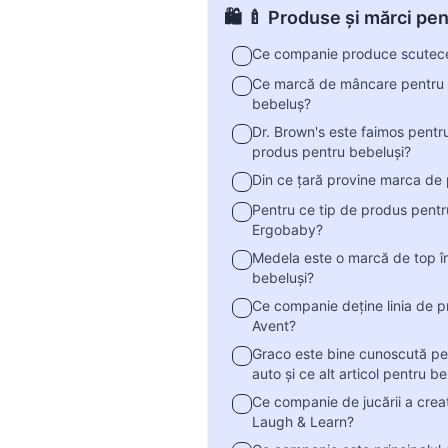
🛍️ 🍼 Produse și mărci pe
Ce companie produce scutec
Ce marcă de mâncare pentru b
bebeluș?
Dr. Brown's este faimos pentr
produs pentru bebeluși?
Din ce țară provine marca de
Pentru ce tip de produs pent
Ergobaby?
Medela este o marcă de top în
bebeluși?
Ce companie deține linia de 
Avent?
Graco este bine cunoscută p
auto și ce alt articol pentru b
Ce companie de jucării a crea
Laugh & Learn?