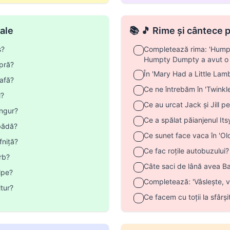
ale
📚 🎵 Rime și cântece 
s?
Completează rima: 'Hump
Humpty Dumpty a avut o m
pră?
În 'Mary Had a Little Lam
afă?
Ce ne întrebăm în 'Twinkle,
l?
Ce au urcat Jack și Jill p
ngur?
Ce a spălat păianjenul Its
bădă?
Ce sunet face vaca în 'O
niță?
Ce fac roțile autobuzului?
rb?
Câte saci de lână avea B
lpe?
Completează: 'Vâslește, vâ
tur?
Ce facem cu toții la sfârși