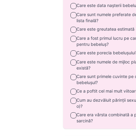
Care este data nașterii bebelu
Care sunt numele preferate de 
lista finală?
Care este greutatea estimată 
Care a fost primul lucru pe car
pentru bebeluș?
Care este porecla bebelușului
Care este numele de mijloc pl
există?
Care sunt primele cuvinte pe c
bebelușul?
Ce a poftit cel mai mult viitoa
Cum au dezvăluit părinții sexu
o)?
Care era vârsta combinată a p
sarcină?