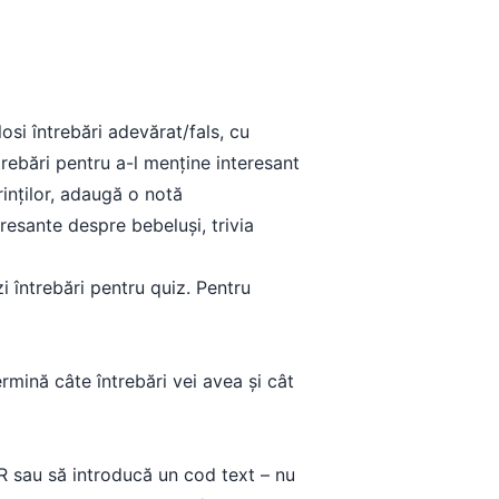
si întrebări adevărat/fals, cu
trebări pentru a-l menține interesant
rinților, adaugă o notă
resante despre bebeluși, trivia
i întrebări pentru quiz. Pentru
ermină câte întrebări vei avea și cât
 QR sau să introducă un cod text – nu