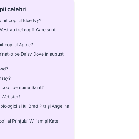
pii celebri
mit copilul Blue Ivy?
est au trei copii. Care sunt
it copilul Apple?
pinat-o pe Daisy Dove în august
wood?
msay?
 copil pe nume Saint?
i Webster?
iologici ai lui Brad Pitt și Angelina
l al Prințului William și Kate