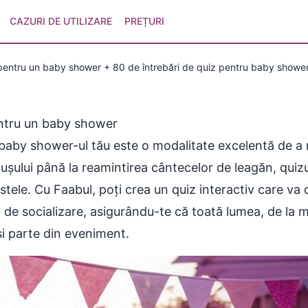
CAZURI DE UTILIZARE
PREȚURI
pentru un baby shower + 80 de întrebări de quiz pentru baby shower
entru un baby shower
a baby shower-ul tău este o modalitate excelentă de 
elușului până la reamintirea cântecelor de leagăn, qu
tele. Cu Faabul, poți crea un quiz interactiv care va dis
de socializare, asigurându-te că toată lumea, de la me
 și parte din eveniment.