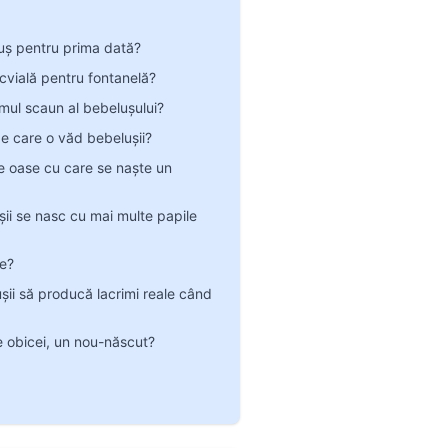
ș pentru prima dată?
cvială pentru fontanelă?
imul scaun al bebelușului?
e care o văd bebelușii?
e oase cu care se naște un
șii se nasc cu mai multe papile
le?
șii să producă lacrimi reale când
e obicei, un nou-născut?