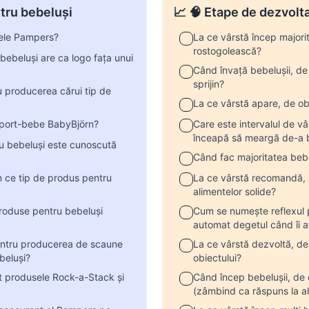
ntru bebeluși
📈 🧠 Etape de dezvolt
ele Pampers?
La ce vârstă încep majori
rostogolească?
ebeluși are ca logo fața unui
Când învață bebelușii, de 
sprijin?
u producerea cărui tip de
La ce vârstă apare, de obi
 port-bebe BabyBjörn?
Care este intervalul de vâ
înceapă să meargă de-a b
ru bebeluși este cunoscută
Când fac majoritatea bebel
 ce tip de produs pentru
La ce vârstă recomandă, d
alimentelor solide?
produse pentru bebeluși
Cum se numește reflexul p
automat degetul când îi a
entru producerea de scaune
La ce vârstă dezvoltă, de
ebeluși?
obiectului?
t produsele Rock-a-Stack și
Când încep bebelușii, de 
(zâmbind ca răspuns la alț