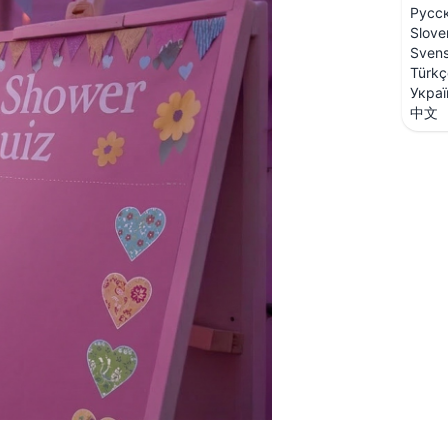
Русс
Slove
Sven
Türkç
Украї
中文