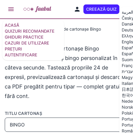
CREEAZĂ QUIZ
RO
لعربية
Česk
Dans
ACASĂ
How-tos
Generator gratuit de cartonașe Bingo
Deut
QUIZURI RECOMANDATE
Ελλη
GHIDURI PRACTICE
Engli
CAZURI DE UTILIZARE
Españ
Generator gratuit de cartonașe Bingo
PREȚURI
Españ
AUTENTIFICARE
Generează un cartonaș bingo personalizat în
Suom
Franç
câteva secunde. Tastează propriile 24 de
עברית
expresii, previzualizează cartonașul și descarcă-l
Magy
Italia
ca PDF pregătit pentru tipar — complet gratuit,
日本
한국
fără cont.
Neder
Nors
Polski
TITLU CARTONAȘ
Portu
Portu
Româ