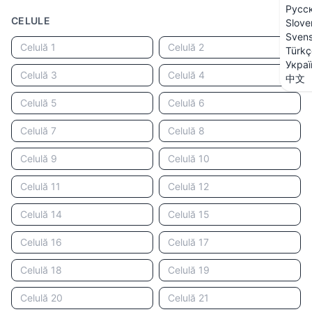
Русс
CELULE
Slove
Sven
Türkç
Украї
中文