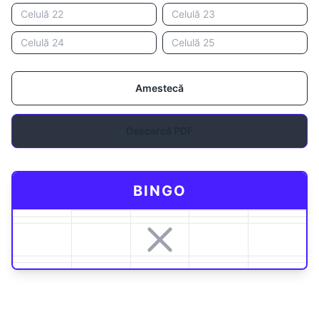
Amestecă
Descarcă PDF
BINGO