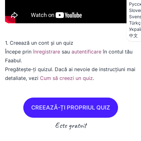
Русс
Slove
Sven
Türkç
Украї
中文
1. Creează un cont și un quiz
Începe prin
înregistrare
sau
autentificare
în contul tău
Faabul.
Pregătește-ți quizul. Dacă ai nevoie de instrucțiuni mai
detaliate, vezi
Cum să creezi un quiz
.
CREEAZĂ-ȚI PROPRIUL QUIZ
Este gratuit