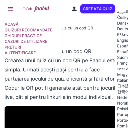
CREEAZĂ QUIZ
RO
لعربية
Česk
Dans
ACASĂ
Ghiduri
Cum să creezi un quiz cu un cod QR
Deut
QUIZURI RECOMANDATE
Ελλη
GHIDURI PRACTICE
Engli
CAZURI DE UTILIZARE
Españ
PREȚURI
Cum să creezi un quiz cu un cod QR
Españ
AUTENTIFICARE
Suom
Crearea unui quiz cu un cod QR pe Faabul este
Franç
עברית
simplă. Urmați acești pași pentru a face
Magy
partajarea jocului de quiz eficientă și fără efort.
Italia
日本
Codurile QR pot fi generate atât pentru jocurile
한국
live, cât și pentru linkurile în modul individual.
Neder
Nors
Polski
Portu
Portu
Româ