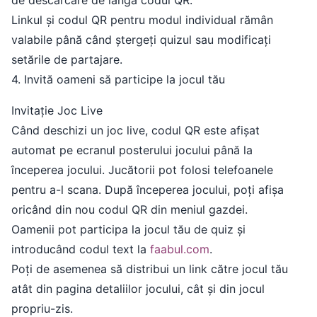
de descărcare de lângă codul QR.
Linkul și codul QR pentru modul individual rămân
valabile până când ștergeți quizul sau modificați
setările de partajare.
4. Invită oameni să participe la jocul tău
Invitație Joc Live
Când deschizi un joc live, codul QR este afișat
automat pe ecranul posterului jocului până la
începerea jocului. Jucătorii pot folosi telefoanele
pentru a-l scana. După începerea jocului, poți afișa
oricând din nou codul QR din meniul gazdei.
Oamenii pot participa la jocul tău de quiz și
introducând codul text la
faabul.com
.
Poți de asemenea să distribui un link către jocul tău
atât din pagina detaliilor jocului, cât și din jocul
propriu-zis.