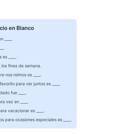
cio en Blanco
n ____.
__.
 es ____.
 los fines de semana.
e nos reímos es ____.
vorito para ver juntos es ____.
dado fue ____.
ra vez en ____.
ara vacacionar es ____.
os para ocasiones especiales es ____.