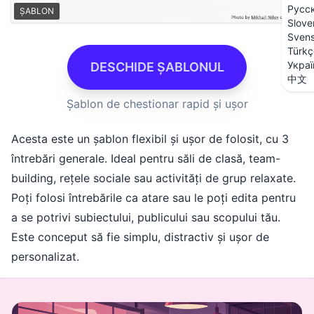
Русс
ȘABLON
Slove
Sven
Türkç
Украї
DESCHIDE ȘABLONUL
中文
Șablon de chestionar rapid și ușor
Acesta este un șablon flexibil și ușor de folosit, cu 3
întrebări generale. Ideal pentru săli de clasă, team-
building, rețele sociale sau activități de grup relaxate.
Poți folosi întrebările ca atare sau le poți edita pentru
a se potrivi subiectului, publicului sau scopului tău.
Este conceput să fie simplu, distractiv și ușor de
personalizat.