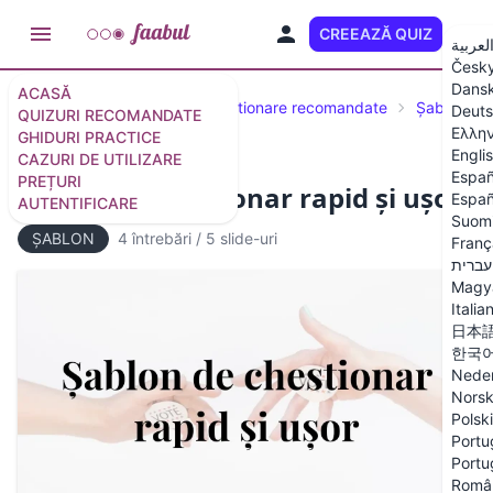
CREEAZĂ QUIZ
RO
لعربية
Česk
Dans
ACASĂ
Chestionare și modele de chestionare recomandate
Șabloane 
Deut
QUIZURI RECOMANDATE
Ελλη
GHIDURI PRACTICE
Engli
CAZURI DE UTILIZARE
Españ
PREȚURI
Șablon de chestionar rapid și ușor
Españ
AUTENTIFICARE
Suom
ȘABLON
4 întrebări
/
5 slide-uri
Franç
עברית
Magy
Italia
日本
한국
Neder
Nors
Polski
Portu
Portu
Româ