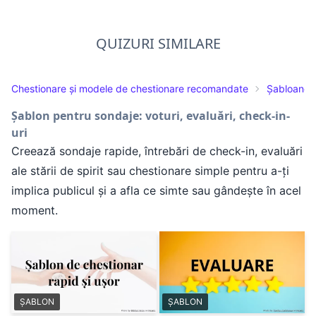
QUIZURI SIMILARE
Chestionare și modele de chestionare recomandate
Șabloane 
Șablon pentru sondaje: voturi, evaluări, check-in-
uri
Creează sondaje rapide, întrebări de check-in, evaluări
ale stării de spirit sau chestionare simple pentru a-ți
implica publicul și a afla ce simte sau gândește în acel
moment.
ȘABLON
ȘABLON