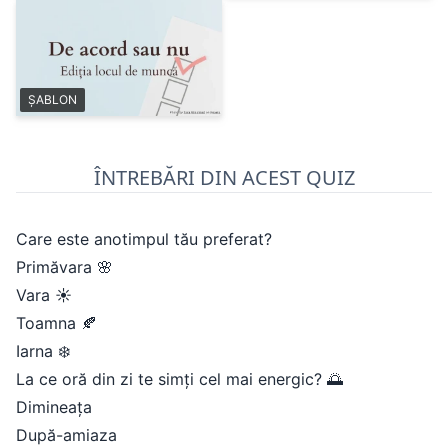
ȘABLON
ÎNTREBĂRI DIN ACEST QUIZ
Care este anotimpul tău preferat?
Primăvara 🌸
Vara ☀️
Toamna 🍂
Iarna ❄️
La ce oră din zi te simți cel mai energic? 🌅
Dimineața
După-amiaza