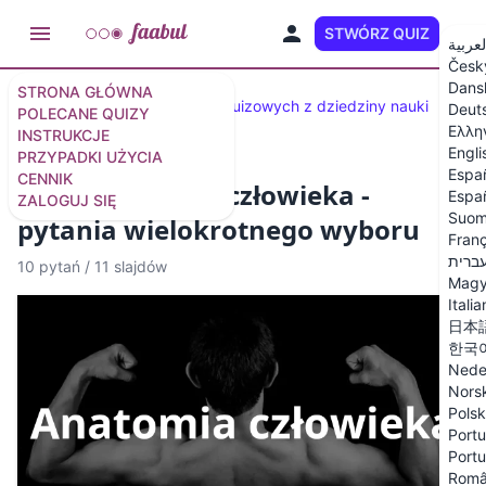
STWÓRZ QUIZ
PL
لعربية
Česk
Dans
STRONA GŁÓWNA
Wybrane quizy
50 pytań quizowych z dziedziny nauki
Deut
POLECANE QUIZY
Ελλη
INSTRUKCJE
Engli
PRZYPADKI UŻYCIA
Espa
CENNIK
Quiz z anatomii człowieka -
Españ
ZALOGUJ SIĘ
Suom
pytania wielokrotnego wyboru
Franç
ברית
10 pytań
/
11 slajdów
Magy
Itali
日本
한국
Nede
Nors
Polsk
Portu
Portu
Rom