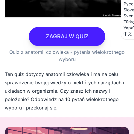
Русс
Slov
Sven
Türk
Укра
中文
ZAGRAJ W QUIZ
Quiz z anatomii człowieka - pytania wielokrotnego
wyboru
Ten quiz dotyczy anatomii człowieka i ma na celu
sprawdzenie twojej wiedzy o niektórych narządach i
układach w organizmie. Czy znasz ich nazwy i
położenie? Odpowiedz na 10 pytań wielokrotnego
wyboru i przekonaj się.