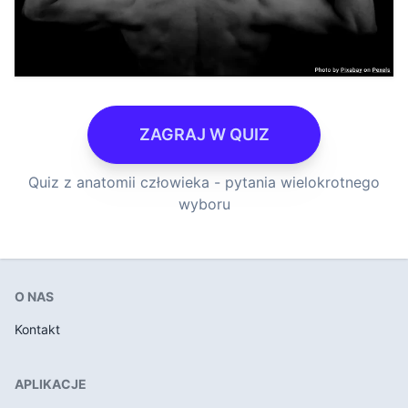
ZAGRAJ W QUIZ
Quiz z anatomii człowieka - pytania wielokrotnego
wyboru
O NAS
Kontakt
APLIKACJE