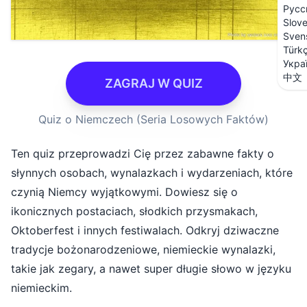
Русс
Slov
Sven
Türk
Укра
中文
ZAGRAJ W QUIZ
Quiz o Niemczech (Seria Losowych Faktów)
Ten quiz przeprowadzi Cię przez zabawne fakty o
słynnych osobach, wynalazkach i wydarzeniach, które
czynią Niemcy wyjątkowymi. Dowiesz się o
ikonicznych postaciach, słodkich przysmakach,
Oktoberfest i innych festiwalach. Odkryj dziwaczne
tradycje bożonarodzeniowe, niemieckie wynalazki,
takie jak zegary, a nawet super długie słowo w języku
niemieckim.