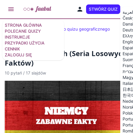
STWÓRZ QUIZ
PL
لعربية
Česk
Dans
STRONA GŁÓWNA
Wybrane quizy
30 pytań do quizu geograficznego
Deut
POLECANE QUIZY
Ελλη
INSTRUKCJE
Engli
PRZYPADKI UŻYCIA
Espa
CENNIK
Quiz o Niemczech (Seria Losowych
Españ
ZALOGUJ SIĘ
Suom
Faktów)
Franç
ברית
10 pytań
/
17 slajdów
Magy
Itali
日本
한국
Nede
Nors
Polsk
Portu
Portu
Rom