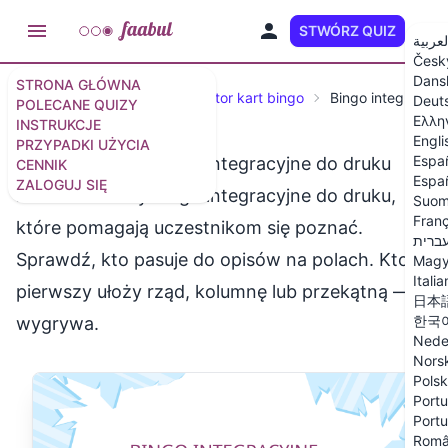
STWÓRZ QUIZ
PL
لعربية
Česk
Dans
STRONA GŁÓWNA
Poradniki
Darmowy generator kart bingo
Bingo integracyjn
Deut
POLECANE QUIZY
Ελλη
INSTRUKCJE
Engli
PRZYPADKI UŻYCIA
Espa
Darmowe karty bingo integracyjne do druku
CENNIK
Españ
ZALOGUJ SIĘ
Darmowe karty bingo integracyjne do druku,
Suom
Franç
które pomagają uczestnikom się poznać.
ברית
Sprawdź, kto pasuje do opisów na polach. Kto
Magy
Itali
pierwszy ułoży rząd, kolumnę lub przekątną —
日本
한국
wygrywa.
Nede
Nors
Polsk
Portu
Portu
Rom