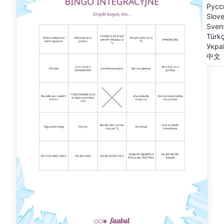
Русс
Slov
Sven
Türk
Укра
中文