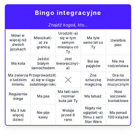
Bingo integracyjne
Znajdź kogoś, kto...
Urodził(-a)
Mówi w
Mieszkał(-
się w tym
Ma tyle
więcej niż
Uwielbia
a) za
samym
samo lat co
dwóch
piec
granicą
miesiącu co
Ty
językach
Ty
Jeździ
Jest
Boi się
Nie ma
Ma kota
białym
leworęczny(-
pająków
rodzeństwa
samochodem
a)
Ma zwierzę
Przeprowadził(-
Zna
Gra na
o ludzkim
a) się w ciągu
sztuczkę
instrumencie
imieniu
ostatniego roku
magiczną
muzycznym
Ma taki sam
Nosi
Regularnie
Ma psa
rozmiar
Ma tatuaż
soczewki
biega
buta jak Ty
kontaktowe
Nigdy nie
Ma 3 lub
Wstaje
Nie pije
oglądał(-a)
Ma ponad
więcej
przed 6
kawy
filmu z serii
100 książek
dzieci
rano
Star Wars