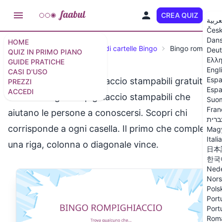
CREA QUIZ
IT
عربية
Čes
Dan
HOME
Guide
Generatore gratuito di cartelle Bingo
Bingo rompighia
Deut
QUIZ IN PRIMO PIANO
Ελλη
GUIDE PRATICHE
Engl
CASI D'USO
Espa
Schede bingo rompighiaccio stampabili gratuite
PREZZI
Espa
ACCEDI
Schede bingo rompighiaccio stampabili che
Suo
Fran
aiutano le persone a conoscersi. Scopri chi
ברית
corrisponde a ogni casella. Il primo che completa
Mag
Itali
una riga, colonna o diagonale vince.
日本
한국
Nede
Nor
Pols
Port
Port
Rom