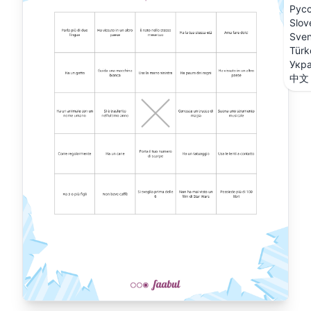
Рус
Slov
Sve
Türk
Укра
中文