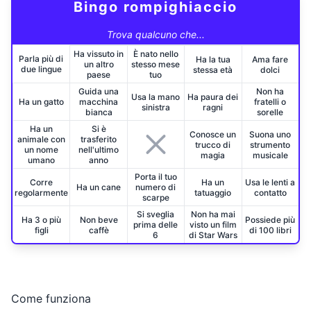
Bingo rompighiaccio
Trova qualcuno che...
Ha vissuto in
È nato nello
Parla più di
Ha la tua
Ama fare
un altro
stesso mese
due lingue
stessa età
dolci
paese
tuo
Guida una
Non ha
Usa la mano
Ha paura dei
Ha un gatto
macchina
fratelli o
sinistra
ragni
bianca
sorelle
Ha un
Si è
Conosce un
Suona uno
animale con
trasferito
trucco di
strumento
un nome
nell'ultimo
magia
musicale
umano
anno
Porta il tuo
Corre
Ha un
Usa le lenti a
Ha un cane
numero di
regolarmente
tatuaggio
contatto
scarpe
Si sveglia
Non ha mai
Ha 3 o più
Non beve
Possiede più
prima delle
visto un film
figli
caffè
di 100 libri
6
di Star Wars
Come funziona