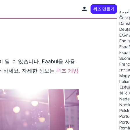
퀴즈 만들기
KO
لعربية
Česk
Dans
Deut
Ελλη
Engli
Españ
Españ
Suom
 수 있습니다. Faabul을 사용
Franç
עברית
작하세요. 자세한 정보는
퀴즈 게임
Magy
Italia
日本
한국
Nede
Nors
Polsk
Portu
Portu
Româ