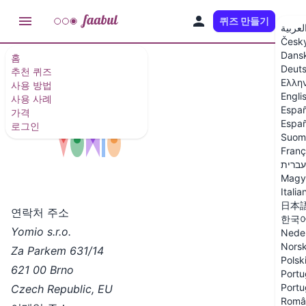
퀴즈 만들기
KO
لعربية
Česk
Dans
홈
Deut
추천 퀴즈
연락처
Ελλη
사용 방법
Engli
사용 사례
Españ
가격
Españ
로그인
Suom
Franç
עברית
Magy
Italia
日本
연락처 주소
한국
Yomio s.r.o.
Nede
Nors
Za Parkem 631/14
Polsk
621 00 Brno
Portu
Portu
Czech Republic, EU
Româ