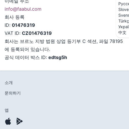
이메일 주소
Русс
info@faabul.com
Slove
Sven
회사 등록
Türk
ID
:
01476319
Укра
中文
VAT ID
:
CZ01476319
회사는 브르노 지방 법원 상업 등기부 C 섹션, 파일 78195
에 등록되어 있습니다.
공식 데이터 박스 ID
:
edtsg5h
소개
문의하기
앱