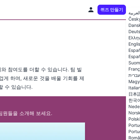
퀴즈 만들기
KO
لعربية
Česk
Dans
Deut
Ελλη
Engli
Españ
Españ
Suom
와 참여도를 더할 수 있습니다. 팀 빌
Franç
עברית
겁게 하며, 새로운 것을 배울 기회를 제
Magy
할 수 있습니다.
Italia
日本
한국
Nede
팀원들을 소개해 보세요.
Nors
Polsk
Portu
Portu
Româ