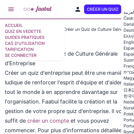
CRÉER UN QUIZ
FR
لعربية
Česk
Dans
ACCUEIL
Cas d'utilisation
Comment Créer un Quiz de Culture Générale d'
Deut
QUIZ EN VEDETTE
Ελλη
GUIDES PRATIQUES
Engli
CAS D'UTILISATION
Espa
TARIFICATION
Comment Créer un Quiz de Culture Générale
Españ
SE CONNECTER
Suom
d'Entreprise
Franç
ברית
Créer un quiz d'entreprise peut être une manière
Magy
ludique de renforcer l'esprit d'équipe et d'aider
Itali
日本
tout le monde à en apprendre davantage sur
한국
l'organisation. Faabul facilite la création et la
Nede
Nors
gestion de votre propre quiz d'entreprise. Il vous
Polsk
Portu
suffit de
créer un compte
et vous pouvez
Portu
commencer. Pour plus d'informations détaillées,
Rom