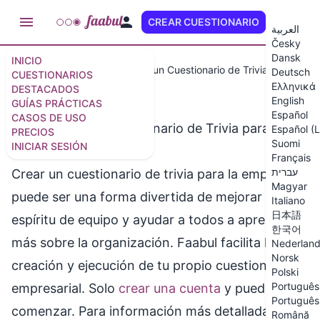
CREAR CUESTIONARIO
ES (LA)
العربية
Česky
Dansk
INICIO
Casos de Uso
Cómo Crear un Cuestionario de Trivia para Empr
Deutsch
CUESTIONARIOS
Ελληνικά
DESTACADOS
English
GUÍAS PRÁCTICAS
Español
CASOS DE USO
Cómo Crear un Cuestionario de Trivia para
Español (
PRECIOS
Suomi
INICIAR SESIÓN
Empresas
Français
עברית
Crear un cuestionario de trivia para la empresa
Magyar
puede ser una forma divertida de mejorar el
Italiano
日本語
espíritu de equipo y ayudar a todos a aprender
한국어
más sobre la organización. Faabul facilita la
Nederlan
Norsk
creación y ejecución de tu propio cuestionario
Polski
Português 
empresarial. Solo
crear una cuenta
y puedes
Português 
comenzar. Para información más detallada,
Română