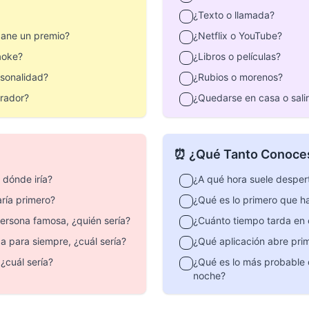
¿Texto o llamada?
gane un premio?
¿Netflix o YouTube?
aoke?
¿Libros o películas?
rsonalidad?
¿Rubios o morenos?
erador?
¿Quedarse en casa o sali
⏰ ¿Qué Tanto Conoces
a dónde iría?
¿A qué hora suele desper
aría primero?
¿Qué es lo primero que h
persona famosa, ¿quién sería?
¿Cuánto tiempo tarda en e
a para siempre, ¿cuál sería?
¿Qué aplicación abre pri
¿cuál sería?
¿Qué es lo más probable 
noche?