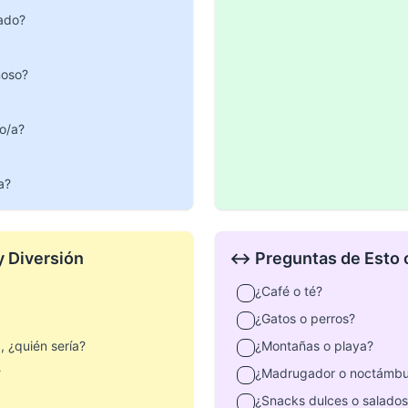
ñado?
moso?
ño/a?
a?
y Diversión
↔️ Preguntas de Esto 
¿Café o té?
¿Gatos o perros?
, ¿quién sería?
¿Montañas o playa?
?
¿Madrugador o noctámbu
¿Snacks dulces o salados