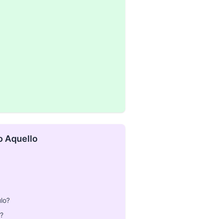
o Aquello
lo?
?