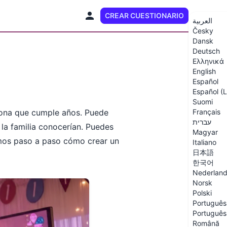
CREAR CUESTIONARIO
ES (LA)
العربية
Česky
Dansk
Deutsch
Ελληνικά
English
Español
Español (
Suomi
rsona que cumple años. Puede
Français
עברית
la familia conocerían. Puedes
Magyar
remos paso a paso cómo crear un
Italiano
日本語
한국어
Nederlan
Norsk
Polski
Português 
Português 
Română