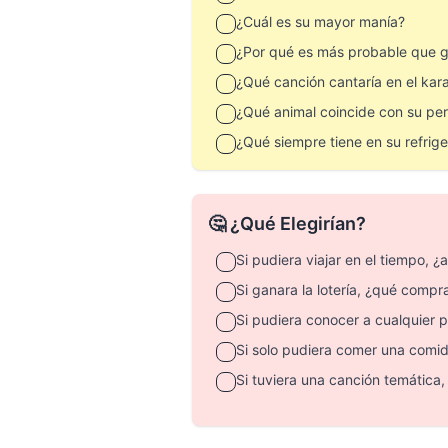
¿Cuál es su mayor manía?
¿Por qué es más probable que 
¿Qué canción cantaría en el kar
¿Qué animal coincide con su pe
¿Qué siempre tiene en su refrig
🤔 ¿Qué Elegirían?
Si pudiera viajar en el tiempo, ¿
Si ganara la lotería, ¿qué compr
Si pudiera conocer a cualquier 
Si solo pudiera comer una comid
Si tuviera una canción temática, 