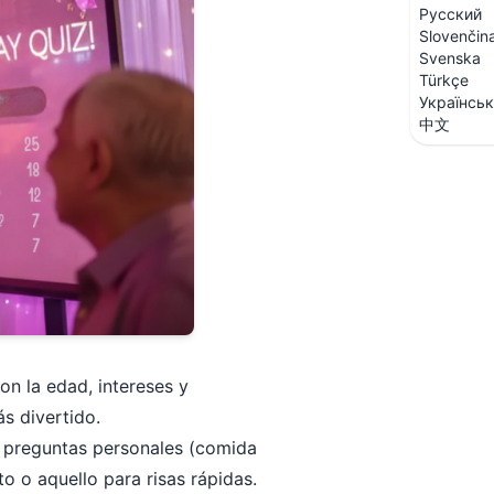
Русский
Slovenčin
Svenska
Türkçe
Українсь
中文
on la edad, intereses y
s divertido.
ye preguntas personales (comida
o o aquello para risas rápidas.