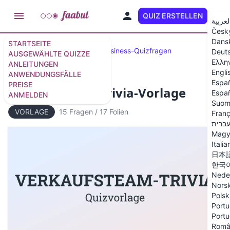
QUIZ ERSTELLEN
DE
لعربية
Česk
Dans
STARTSEITE
Ausgewählte Quizze
40 Business-Quizfragen
Deut
AUSGEWÄHLTE QUIZZE
Ελλη
ANLEITUNGEN
Engli
ANWENDUNGSFÄLLE
Espa
PREISE
Verkaufsteam-Trivia-Vorlage
Españ
ANMELDEN
Suom
VORLAGE
15 Fragen
/
17 Folien
Franç
ברית
Magy
Italia
日本
한국
Nede
Nors
Polsk
Portu
Portu
Româ