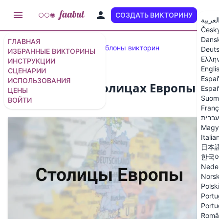
СОЗДАТЬ ВИКТОРИНУ
RU
لعربية
Česk
Dans
ГЛАВНАЯ
Популярные викторины и шаблоны викторин
Deut
ИЗБРАННЫЕ ВИКТОРИНЫ
Ελλη
ИНСТРУКЦИИ
Engli
СЦЕНАРИИ
Españ
ИСПОЛЬЗОВАНИЯ
Викторина о столицах Европы
Españ
ЦЕНЫ
Suom
ВОЙТИ
20 вопросов
/
21 слайд
Franç
עברית
Magy
Italia
日本
한국
Nede
Nors
Polsk
Portu
Portu
Româ