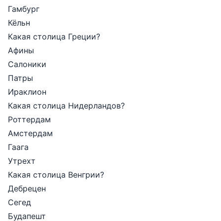
Гамбург
Кёльн
Какая столица Греции?
Афины
Салоники
Патры
Ираклион
Какая столица Нидерландов?
Роттердам
Амстердам
Гаага
Утрехт
Какая столица Венгрии?
Дебрецен
Сегед
Будапешт