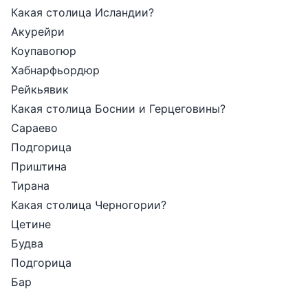
Какая столица Исландии?
Акурейри
Коупавогюр
Хабнарфьордюр
Рейкьявик
Какая столица Боснии и Герцеговины?
Сараево
Подгорица
Приштина
Тирана
Какая столица Черногории?
Цетине
Будва
Подгорица
Бар